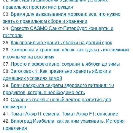
правильно: простая инструкция
33.
Время для выкапывания моркови: все, что нужно
знать о правильном сборе и хранении
34.
Оркестр CAGMO Санкт-Петербург: концерты и
гастроли
35.
Как правильно хранить яблоки на долгий срок
36.
Заморозка и хранение яблок: как сделать их свежими
и сочными на всю зиму
37.
Просто и эффективно: сохранить яблоки до зимы
38.
Заголовок 1: Как правильно хранить яблоки в
домашних условиях зимой
39.
Врач раскрыла секреты здорового питания: 10
продуктов, которые необходимо есть
40.
Сахар из свеклы: новый вектор развития для
фермеров
41.
Томат Ажур f1 семена. Томат Ажур F1: описание
42.
Виноград Изабелла, как за ним ухаживать. История
появления