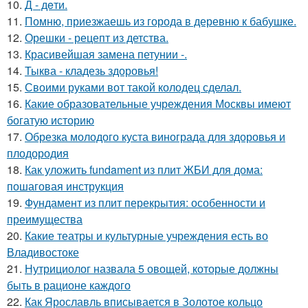
10.
Д - дeти.
11.
Помню, приезжаешь из города в деревню к бабушке.
12.
Орешки - рецепт из детства.
13.
Красивейшая замена петунии -.
14.
Тыква - кладезь здоровья!
15.
Своими руками вот такой колодец сделал.
16.
Какие образовательные учреждения Москвы имеют
богатую историю
17.
Обрезка молодого куста винограда для здоровья и
плодородия
18.
Как уложить fundament из плит ЖБИ для дома:
пошаговая инструкция
19.
Фундамент из плит перекрытия: особенности и
преимущества
20.
Какие театры и культурные учреждения есть во
Владивостоке
21.
Нутрициолог назвала 5 овощей, которые должны
быть в рационе каждого
22.
Как Ярославль вписывается в Золотое кольцо