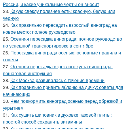
России, и какие уникальные черты он вносит
23.
Какую свеклу полезнее есть: красную, белую или
черную
24.
Как правильно пересадить взрослый виноград на
новое место: полное руководство
25.
Осенняя пересадка винограда: полное руководство
по успешной транспортировке в сентябре
26.
Пересадка винограда осенью: основные правила и
советы
27.
Осенняя пересадка взрослого куста винограда:
пошаговая инструкция
28.
Как Москва развивалась с течения времени
29.
Как правильно привить яблоню на дичку: советы для
начинающих
30.
Чем подкормить виноград осенью перед обрезкой и
укрытием
31.
Как сушить шиповник в духовке газовой плиты:
простой способ сохранить витамины
32.
Как сушить шиповник в домашних условиях