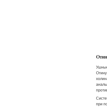
Отин
Ушные
Отину
холин
аналь
проти
Систе
при п