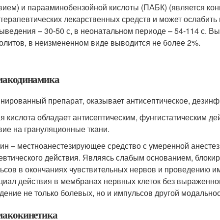
вием) и парааминобензойной кислоты (ПАБК) (является к
терапевтических лекарственных средств и может ослабить 
ыведения – 30-50 с, в неонатальном периоде – 54-114 с. 
олитов, в неизмененном виде выводится не более 2%.
акодинамика
нированный препарат, оказывает антисептическое, дезин
я кислота обладает антисептическим, фунгистатическим д
вие на грануляционные ткани.
ин – местноанестезирующее средство с умеренной анесте
евтического действия. Являясь слабым основанием, блокир
ьсов в окончаниях чувствительных нервов и проведению и
циал действия в мембранах нервных клеток без выраженног
дение не только болевых, но и импульсов другой модальнос
акокинетика