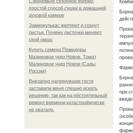
Комби
Сэкономьте сезонное яблоко:
простой способ сушки в домашней
Борна
духовой камере
дейст
Замиокулькас желтеют и сохнут
Прока
листья. Почему листочки меняют
терап
свой окрас
импул
потен
Купить семена Помидоры
прове
Малиновое чудо Новое. Томат
Малиновое чудо Новое (Сады
Фарма
России)
Борна
Внезапно нагрянувшие гости
ранне
заставили меня спешно искать
при с
решение, так как на обстоятельный
введе
ремонт времени катастрофически
Прока
не хватало.
(особ
конце
фарма