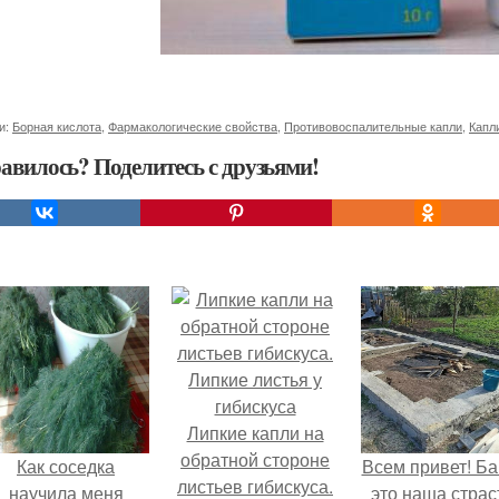
и:
Борная кислота
,
Фармакологические свойства
,
Противовоспалительные капли
,
Капл
авилось? Поделитесь с друзьями!
Липкие капли на
обратной стороне
Как соседка
Всем привет! Ба
листьев гибискуса.
научила меня
это наша страс