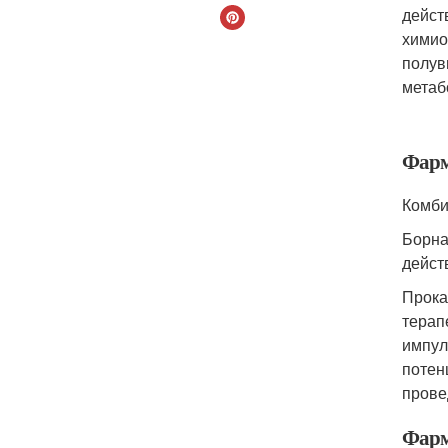
дейст
химио
полув
метаб
Фарм
Комби
Борна
дейст
Прока
терап
импул
потен
прове
Фарм