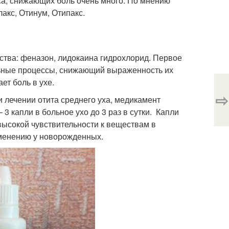
а, снижающих боль очень много. По мнению
акс, Отинум, Отипакс.
тва: феназон, лидокаина гидрохлорид. Первое
льные процессы, снижающий выраженность их
ет боль в ухе.
⇨
 лечении отита среднего уха, медикамент
 капли в больное ухо до 3 раз в сутки. Капли
ысокой чувствительности к веществам в
именению у новорожденных.