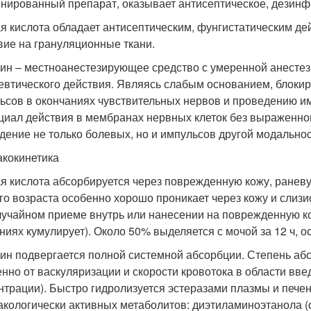
нированный препарат, оказывает антисептическое, дезин
я кислота обладает антисептическим, фунгистатическим д
вие на грануляционные ткани.
ин – местноанестезирующее средство с умеренной анесте
евтического действия. Являясь слабым основанием, блокир
ьсов в окончаниях чувствительных нервов и проведению и
циал действия в мембранах нервных клеток без выраженног
дение не только болевых, но и импульсов другой модальнос
кокинетика
я кислота абсорбируется через поврежденную кожу, раневу
го возраста особенно хорошо проникает через кожу и слиз
лучайном приеме внутрь или нанесении на поврежденную к
ниях кумулирует). Около 50% выделяется с мочой за 12 ч, ос
ин подвергается полной системной абсорбции. Степень абс
енно от васкуляризации и скорости кровотока в области вве
нтрации). Быстро гидролизуется эстеразами плазмы и пече
кологически активных метаболитов: диэтиламиноэтанола