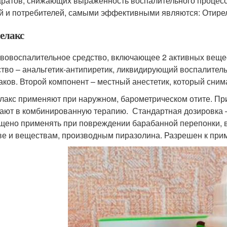
ратов, снижающих выраженность воспалительного процесс
й и потребителей, самыми эффективными являются: Отирел
елакс
вовоспалительное средство, включающее 2 активных вещес
тво – анальгетик-антипиретик, ликвидирующий воспалите
аков. Второй компонент – местный анестетик, который снима
лакс применяют при наружном, барометрическом отите. При
ают в комбинированную терапию. Стандартная дозировка – 3
щено применять при повреждении барабанной перепонки, в
ве и веществам, производным пиразолина. Разрешен к пр