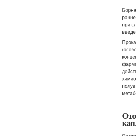
Борна
ранне
при с
введе
Прока
(особ
конце
фарма
дейст
химио
полув
метаб
Ото
кап