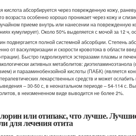
я кислота абсорбируется через поврежденную кожу, раневу
го возраста особенно хорошо проникает через кожу и слиз
лучайном приеме внутрь или нанесении на поврежденную к
ниях кумулирует). Около 50% выделяется с мочой за 12 ч, ос
ин подвергается полной системной абсорбции. Степень абс
енно от васкуляризации и скорости кровотока в области вве
нтрации). Быстро гидролизуется эстеразами плазмы и пече
кологически активных метаболитов: диэтиламиноэтанола
вием) и парааминобензойной кислоты (ПАБК) (является к
терапевтических лекарственных средств и может ослабить 
ыведения – 30-50 с, в неонатальном периоде – 54-114 с. 
олитов, в неизмененном виде выводится не более 2%.
лорин или отипакс, что лучше. Лучши
ли для лечения отита