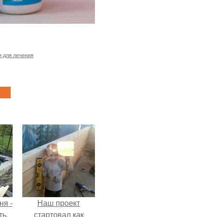
и для лечения
ня -
Наш проект
ть,
стартовал как