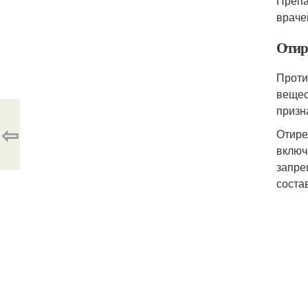
Препа
враче
Отир
Проти
вещес
призн
⇦
Отире
включ
запре
соста