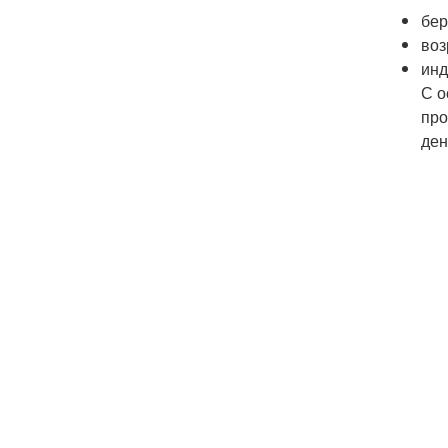
бер
воз
инд
С о
про
ден