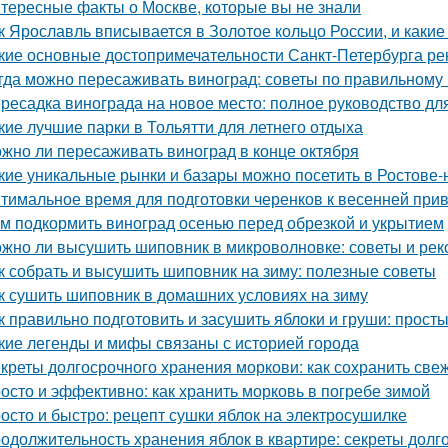
тересные факты о Москве, которые вы не знали
к Ярославль вписывается в Золотое кольцо России, и какие
кие основные достопримечательности Санкт-Петербурга ре
гда можно пересаживать виноград: советы по правильному
ресадка винограда на новое место: полное руководство д
кие лучшие парки в Тольятти для летнего отдыха
жно ли пересаживать виноград в конце октября
кие уникальные рынки и базары можно посетить в Ростове-
тимальное время для подготовки черенков к весенней при
м подкормить виноград осенью перед обрезкой и укрытием
жно ли высушить шиповник в микроволновке: советы и ре
к собрать и высушить шиповник на зиму: полезные советы
к сушить шиповник в домашних условиях на зиму
к правильно подготовить и засушить яблоки и груши: прос
кие легенды и мифы связаны с историей города
креты долгосрочного хранения моркови: как сохранить све
осто и эффективно: как хранить морковь в погребе зимой
осто и быстро: рецепт сушки яблок на электросушилке
одолжительность хранения яблок в квартире: секреты долг