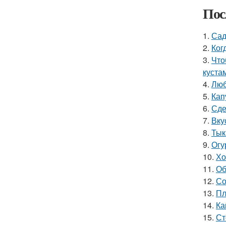
Пос
1.
Сад
2.
Ког
3.
Что
куста
4.
Люб
5.
Кап
6.
Сде
7.
Вку
8.
Тык
9.
Огу
10.
Хо
11.
Об
12.
Со
13.
Пл
14.
Ка
15.
Ст