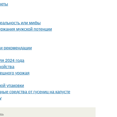
веты
реальность или мифы
ержания мужской потенции
 и рекомендации
ля 2024 года
войства
спешного урожая
ной упаковки
дные средства от гусениц на капусте
у
язь