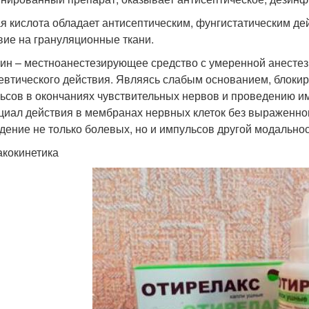
я кислота обладает антисептическим, фунгистатическим д
вие на грануляционные ткани.
ин – местноанестезирующее средство с умеренной анесте
евтического действия. Являясь слабым основанием, блокир
ьсов в окончаниях чувствительных нервов и проведению и
циал действия в мембранах нервных клеток без выраженног
дение не только болевых, но и импульсов другой модальнос
кокинетика