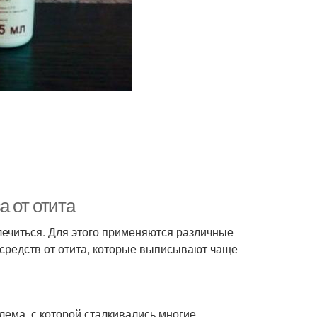
а от отита
злечиться. Для этого применяются различные
средств от отита, которые выписывают чаще
лема, с которой сталкивались многие.