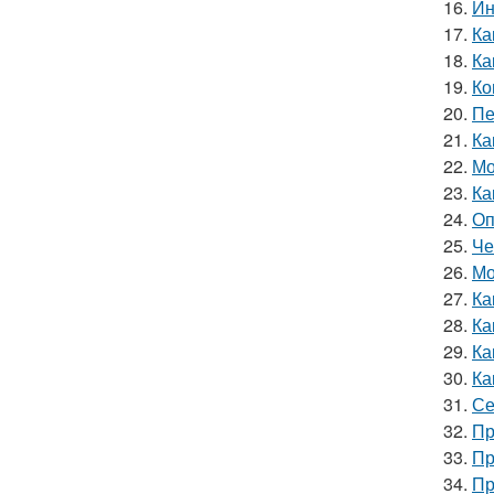
16.
Ин
17.
Ка
18.
Ка
19.
Ко
20.
Пе
21.
Ка
22.
Мо
23.
Ка
24.
Оп
25.
Че
26.
Мо
27.
Ка
28.
Ка
29.
Ка
30.
Ка
31.
Се
32.
Пр
33.
Пр
34.
Пр