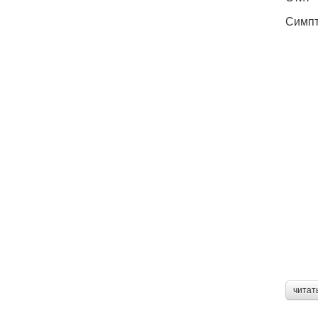
Симпт
читат