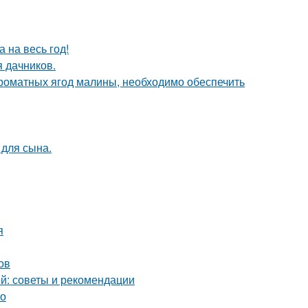
 на весь год!
я дачников.
роматных ягод малины, необходимо обеспечить
 для сына.
я
ов
й: советы и рекомендации
во