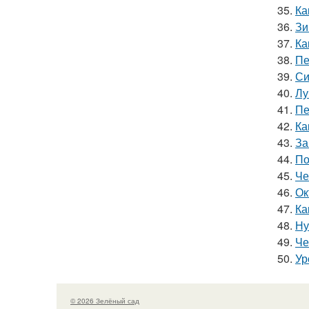
35.
Ка
36.
Зи
37.
Ка
38.
Пе
39.
Си
40.
Лу
41.
Пе
42.
Ка
43.
За
44.
По
45.
Че
46.
Ок
47.
Ка
48.
Ну
49.
Че
50.
Ур
© 2026 Зелёный сад