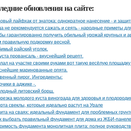
ледние обновления на сайте:
овый лайфхак от знатока: однократное нанесение - и защита
да не рекомендуется сажать и сеять - народные приметы дл
бы гарантированно получить обильный урожай крупных и а
м правильную подкормку весной.
имый райский уголок.
уста провансаль - вкуснейший рецепт.
лал на участке своими руками вот такую весёлую площадку
снейшие маринованные опята.
венный пирог. Ингредиенты:
рчики в аджике -.
лодный литовский борщ.
резка молодого куста винограда для здоровья и плодороди
рта свеклы, которые идеально растут на Урале
ита на сваях: идеальный фундамент для проблемных грунт
к выбрать правильный фундамент для дома из ЖБИ-панеле
оимость фундамента монолитная плита: полное руководст