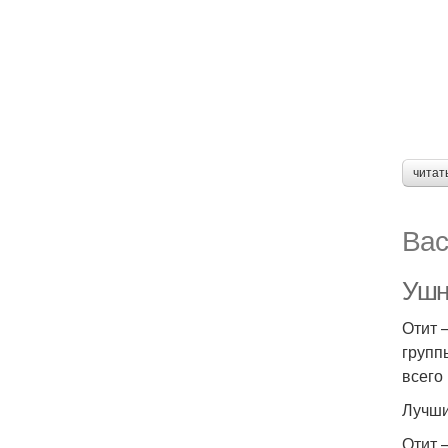
читат
Вас
Ушн
Отит 
групп
всего
Лучшие
Отит 