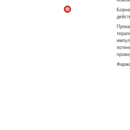
Борна
дейст
Прока
терап
импул
потен
прове
Фарма