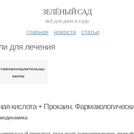
ЗЕЛЁНЫЙ САД
всё для дачи и сада
главная
новости
статьи
ли для лечения
отивовоспалительные
капли
ная кислота + Прокаин. Фармакологическ
кодинамика
нированный препарат, оказывает антисептическое, дезин