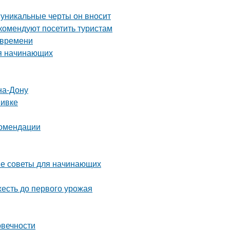
 уникальные черты он вносит
комендуют посетить туристам
 времени
ля начинающих
на-Дону
вивке
комендации
тые советы для начинающих
жесть до первого урожая
овечности