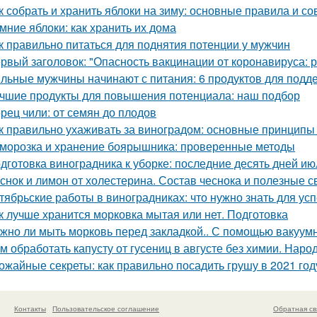
к собрать и хранить яблоки на зиму: основные правила и со
мние яблоки: как хранить их дома
к правильно питаться для поднятия потенции у мужчин
рвый заголовок: "Опасность вакцинации от коронавируса: 
льные мужчины начинают с питания: 6 продуктов для подд
чшие продукты для повышения потенциала: наш подбор
рец чили: от семян до плодов
к правильно ухаживать за виноградом: основные принципы
морозка и хранение боярышника: проверенные методы
дготовка виноградника к уборке: последние десять дней ию
снок и лимон от холестерина. Состав чеснока и полезные с
тябрьские работы в виноградниках: что нужно знать для у
к лучше хранится морковка мытая или нет. Подготовка
жно ли мыть морковь перед закладкой.. С помощью вакуум
м обработать капусту от гусениц в августе без химии. Наро
ожайные секреты: как правильно посадить грушу в 2021 год
Контакты
Пользовательское соглашение
Обратная св