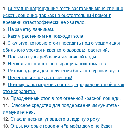
1.
Внезапно нагрянувшие гости заставили меня спешно
искать решение, так как на обстоятельный ремонт
времени катастрофически не хватало.
2.
На заметку дачникам.
3.
Каким растениям не подходит зола.
4.
9 культур, которые стоит посадить под огурцами для
обильного урожая и крепкого здоровья растений.
5.
Польза от употребления чесночной воды.
6.
Несколько советов по выращиванию томатов.
7.
Рекомендации для получения богатого урожая лука:
8.
Перестаньте покупать чеснок!
9.
Почему ваша морковь растет деформированной и как
это исправить?
10.
Праздничный стол в год огненной красной лошади.
11.
Классное средство для поддержания иммунитета -
иммyнитeтнaя.
12.
Спасли песика, упaвшего в ледяную рeку!
13.
Отцы, которые говорили "в моём доме не будет