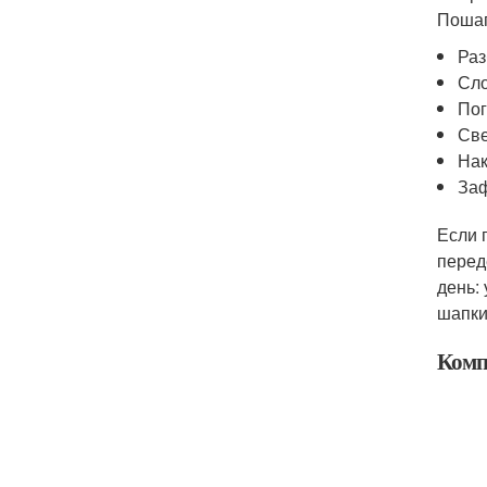
Пошаг
Раз
Сло
Пог
Све
Нак
Заф
Если 
перед
день:
шапки
Комп