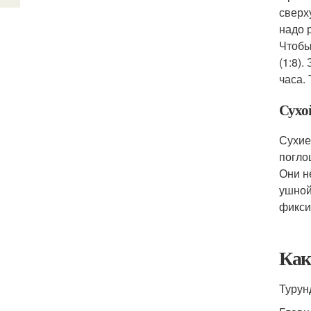
сверх
надо 
Чтобы
(1:8)
часа.
Сухо
Сухие
погло
Они н
ушной
фикси
Как
Турун