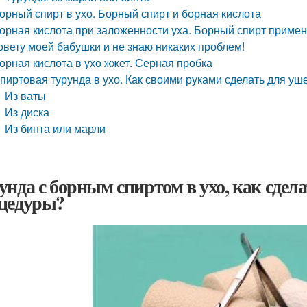
орный спирт в ухо. Борный спирт и борная кислота
орная кислота при заложенности уха. Борный спирт примен
овету моей бабушки и не знаю никаких проблем!
орная кислота в ухо жжет. Серная пробка
пиртовая турунда в ухо. Как своими руками сделать для уш
Из ваты
Из диска
Из бинта или марли
унда с борным спиртом в ухо, как сдел
цедуры?