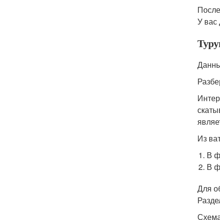
После
У вас
Турун
Данны
Разбе
Интер
скаты
являе
Из ва
В ф
В ф
Для о
Разде
Схема