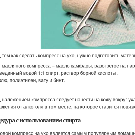
 тем как сделать компресс на ухо, нужно подготовить мате
 масляного компресса – масло камфары, разогретое на пар
веденный водой 1:1 спирт, раствор борной кислоты .
лю, полиэтилен, вату и бинт.
 наложением компресса следует нанести на кожу вокруг уха
ажения от алкоголя в том месте, на которое ставится повязк
едура с использованием спирта
овой компресс на ухо является самым популярным домашн