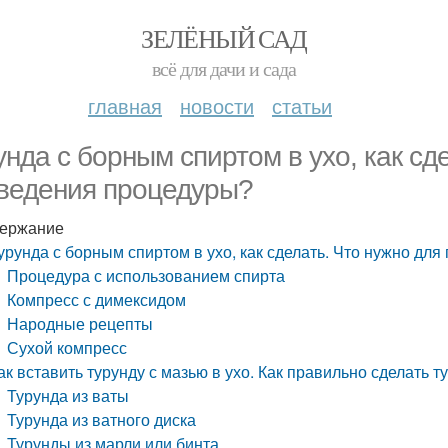
ЗЕЛЁНЫЙ САД
всё для дачи и сада
главная
новости
статьи
унда с борным спиртом в ухо, как сд
ведения процедуры?
ержание
урунда с борным спиртом в ухо, как сделать. Что нужно дл
Процедура с использованием спирта
Компресс с димексидом
Народные рецепты
Сухой компресс
ак вставить турунду с мазью в ухо. Как правильно сделать т
Турунда из ваты
Турунда из ватного диска
Турунды из марли или бинта