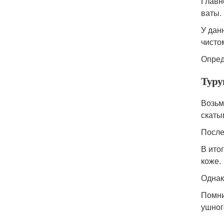
Главн
ваты.
У дан
чисто
Опред
Туру
Возьм
скаты
После
В ито
коже.
Однак
Помни
ушног