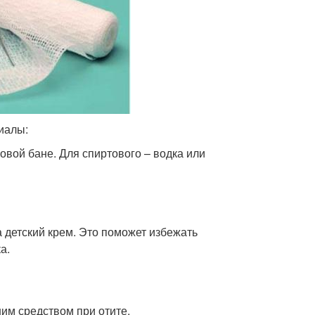
риалы:
овой бане. Для спиртового – водка или
 детский крем. Это поможет избежать
а.
им средством при отите.