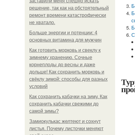
заставили меня спешно искать
Б
решение, так как на обстоятельный
Б
ремонт времени катастрофически
с
не хватало.
Б
Больше энергии и потенции: 4
С
основных витамина для мужчин
Как готовить морковь и свеклу к
зимнему хранению. Сочные
корнеплоды до весны и даже
дольше! Как сохранить морковь и
Тур
свёклу зимой: способы для разных
про
условий
Как сохранить кабачки на зиму. Как
сохранить кабачки свежими до
самой зимы?
Замиокулькас желтеют и сохнут
листья. Почему листочки меняют