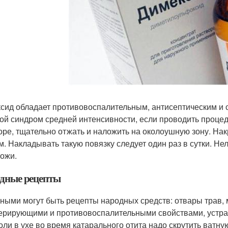
сид обладает противовоспалительным, антисептическим и 
ой синдром средней интенсивности, если проводить процед
оре, тщательно отжать и наложить на околоушную зону. Нак
м. Накладывать такую повязку следует один раз в сутки. Н
кожи.
дные рецепты
ными могут быть рецепты народных средств: отвары трав, 
ерирующими и противовоспалительными свойствами, устра
оли в ухе во время катарального отита надо скрутить ватную