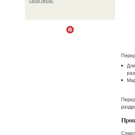
свой окрас
Перед
Для
раз
Мар
Перед
раздр
Проц
Спирт