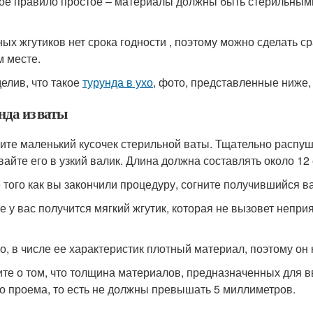
ое правило простое – материалы должны быть стерильными и
ных жгутиков нет срока годности , поэтому можно сделать ср
м месте.
елив, что такое
турунда в ухо
, фото, представленные ниже
нда из ваты
ите маленький кусочек стерильной ваты. Тщательно распуши
вайте его в узкий валик. Длина должна составлять около 12
 того как вы закончили процедуру, согните получившийся ва
ге у вас получится мягкий жгутик, которая не вызовет непр
о, в числе ее характеристик плотный материал, поэтому он 
те о том, что толщина материалов, предназначенных для 
о проема, то есть не должны превышать 5 миллиметров.