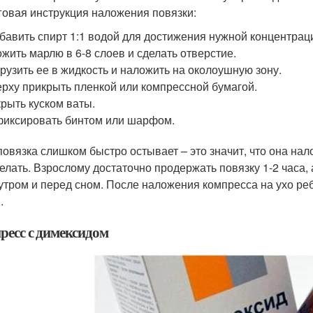
овая инструкция наложения повязки:
бавить спирт 1:1 водой для достижения нужной концентраци
жить марлю в 6-8 слоев и сделать отверстие.
рузить ее в жидкость и наложить на околоушную зону.
рху прикрыть пленкой или компрессной бумагой.
рыть куском ваты.
иксировать бинтом или шарфом.
повязка слишком быстро остывает – это значит, что она на
елать. Взрослому достаточно продержать повязку 1-2 часа
 утром и перед сном. После наложения компресса на ухо р
.
ресс с димексидом