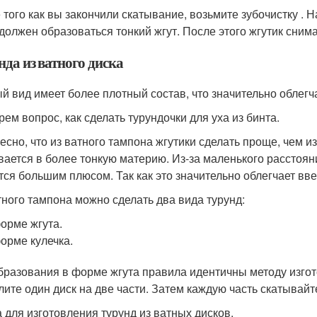
 того как вы закончили скатывание, возьмите зубочистку . 
 должен образоваться тонкий жгут. После этого жгутик сним
да из ватного диска
й вид имеет более плотный состав, что значительно облегч
рем вопрос, как сделать турундочки для уха из бинта.
есно, что из ватного тампона жгутики сделать проще, чем из
вается в более тонкую материю. Из-за маленького расстоян
тся большим плюсом. Так как это значительно облегчает вв
тного тампона можно сделать два вида турунд:
орме жгута.
орме кулечка.
бразования в форме жгута правила идентичны методу изгот
лите один диск на две части. Затем каждую часть скатывайт
 для изготовления турунд из ватных дисков.