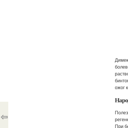
Димек
болев
раств
бинто
ожог 
Наро
Полез
⇦
реген
При б