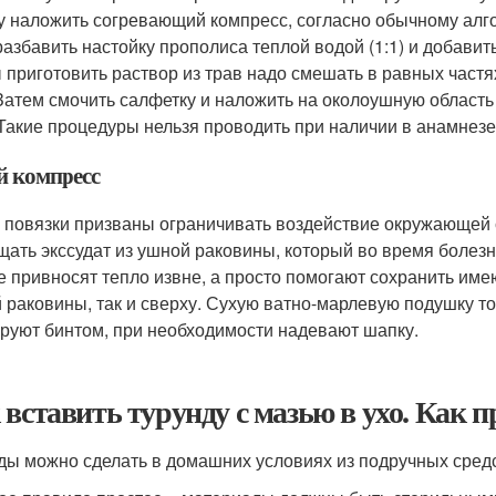
у наложить согревающий компресс, согласно обычному алго
разбавить настойку прополиса теплой водой (1:1) и добавит
 приготовить раствор из трав надо смешать в равных частях
. Затем смочить салфетку и наложить на околоушную област
 Такие процедуры нельзя проводить при наличии в анамнез
й компресс
 повязки призваны ограничивать воздействие окружающей 
щать экссудат из ушной раковины, который во время болез
е привносят тепло извне, а просто помогают сохранить име
 раковины, так и сверху. Сухую ватно-марлевую подушку т
руют бинтом, при необходимости надевают шапку.
 вставить турунду с мазью в ухо. Как 
ды можно сделать в домашних условиях из подручных средс