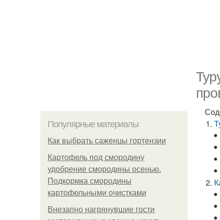
Тур
про
Сод
Т
Популярные материалы
Как выбрать саженцы гортензии
Картофель под смородину
удобрение смородины осенью.
Подкормка смородины
К
картофельными очистками
Внезапно нагрянувшие гости