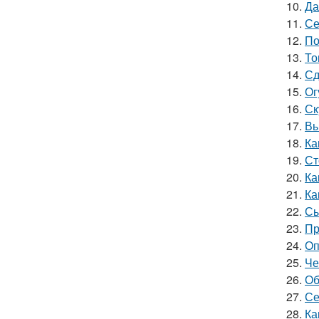
10.
Да
11.
Се
12.
По
13.
То
14.
Сд
15.
Ог
16.
Ск
17.
Вы
18.
Ка
19.
Ст
20.
Ка
21.
Ка
22.
Сы
23.
Пр
24.
Оп
25.
Че
26.
Об
27.
Се
28.
Ка