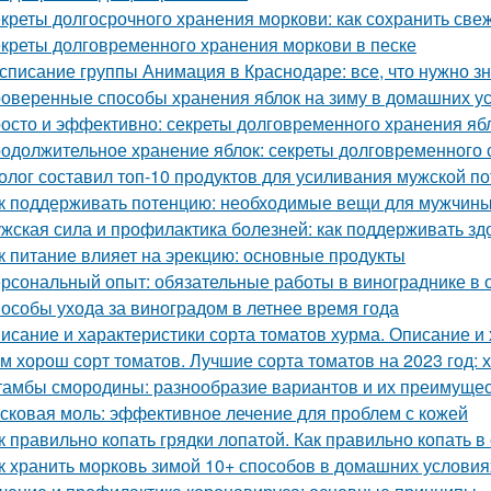
креты долгосрочного хранения моркови: как сохранить све
креты долговременного хранения моркови в песке
списание группы Анимация в Краснодаре: все, что нужно зн
оверенные способы хранения яблок на зиму в домашних у
осто и эффективно: секреты долговременного хранения яб
одолжительное хранение яблок: секреты долговременного
олог составил топ-10 продуктов для усиливания мужской п
к поддерживать потенцию: необходимые вещи для мужчин
жская сила и профилактика болезней: как поддерживать зд
к питание влияет на эрекцию: основные продукты
рсональный опыт: обязательные работы в винограднике в 
особы ухода за виноградом в летнее время года
исание и характеристики сорта томатов хурма. Описание и 
м хорош сорт томатов. Лучшие сорта томатов на 2023 год: 
амбы смородины: разнообразие вариантов и их преимуще
сковая моль: эффективное лечение для проблем с кожей
к правильно копать грядки лопатой. Как правильно копать 
к хранить морковь зимой 10+ способов в домашних условия