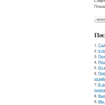
Спирт
Пошаг
читат
Пос
1.
Сад
2.
9 п
3.
Поч
4.
Рец
5.
Из 
6.
Пер
хозяй
7.
В з
полез
8.
Выр
9.
Мы 