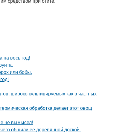
им средством при отите.
 на весь год!
рунта.
орох или бобы.
год!
тов, широко культивируемых как в частных
 термическая обработка делает этот овощ
ше не вымысел!
чего обшили ее деревянной доской.