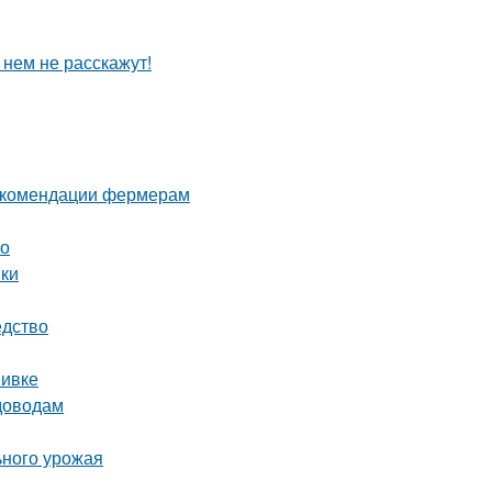
 нем не расскажут!
рекомендации фермерам
во
нки
едство
вивке
адоводам
ьного урожая