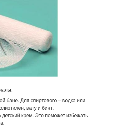
риалы:
й бане. Для спиртового – водка или
лиэтилен, вату и бинт.
 детский крем. Это поможет избежать
а.