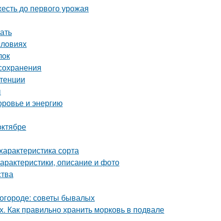
жесть до первого урожая
ать
словиях
лок
 сохранения
отенции
ы
оровье и энергию
октябре
характеристика сорта
характеристики, описание и фото
ства
в огороде: советы бывалых
х. Как правильно хранить морковь в подвале