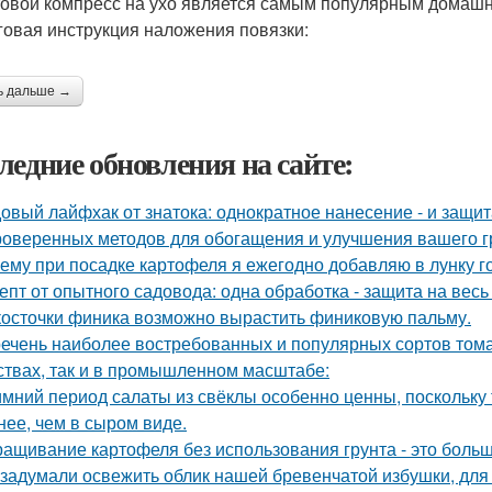
овой компресс на ухо является самым популярным домашн
овая инструкция наложения повязки:
ь дальше →
ледние обновления на сайте:
овый лайфхак от знатока: однократное нанесение - и защита
роверенных методов для обогащения и улучшения вашего г
ему при посадке картофеля я ежегодно добавляю в лунку г
епт от опытного садовода: одна обработка - защита на весь 
косточки финика возможно вырастить финиковую пальму.
ечень наиболее востребованных и популярных сортов тома
ствах, так и в промышленном масштабе:
имний период салаты из свёклы особенно ценны, поскольку
нее, чем в сыром виде.
ащивание картофеля без использования грунта - это боль
задумали освежить облик нашей бревенчатой избушки, для 