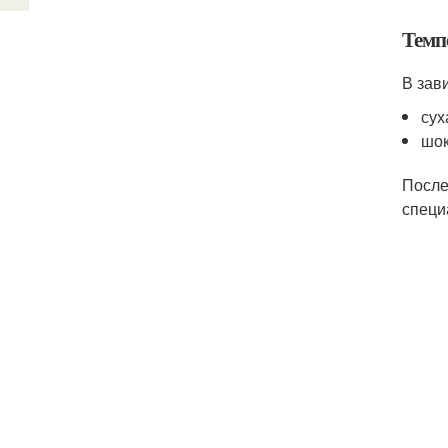
Темп
В зав
сух
шок
После
специ