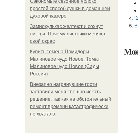
Сэкономьте сезонное яблоко:
простой способ сушки в домашней
духовой камере
К
В
Замиокулькас желтеют и сохнут
листья. Почему листочки меняют
свой окрас
Мож
Купить семена Помидоры
Малиновое чудо Новое. Томат
Малиновое чудо Новое (Сады
России)
Внезапно нагрянувшие гости
заставили меня спешно искать
решение, так как на обстоятельный
ремонт времени катастрофически
не хватало.