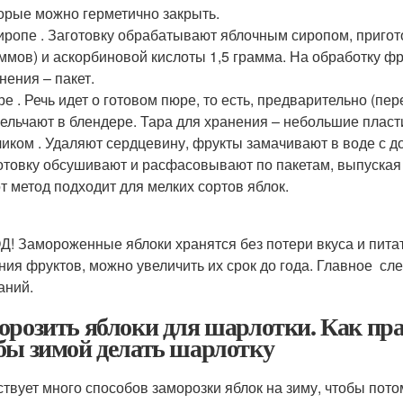
орые можно герметично закрыть.
иропе . Заготовку обрабатывают яблочным сиропом, приго
ммов) и аскорбиновой кислоты 1,5 грамма. На обработку фр
нения – пакет.
е . Речь идет о готовом пюре, то есть, предварительно (пер
ельчают в блендере. Тара для хранения – небольшие плас
иком . Удаляют сердцевину, фрукты замачивают в воде с д
отовку обсушивают и расфасовывают по пакетам, выпуская 
т метод подходит для мелких сортов яблок.
! Замороженные яблоки хранятся без потери вкуса и пита
ния фруктов, можно увеличить их срок до года. Главное сл
аний.
орозить яблоки для шарлотки. Как пра
бы зимой делать шарлотку
твует много способов заморозки яблок на зиму, чтобы пото