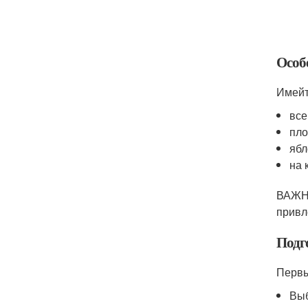
Особ
Имейт
все
пло
ябл
на 
ВАЖНО
привл
Подг
Первы
Выб