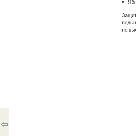
Ябл
Защит
воды 
по вы
⇦