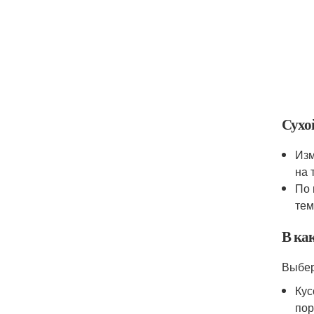
Сухо
Изм
на 
По 
тем
В ка
Выбер
Кус
пор