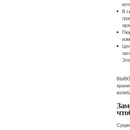
кот
В с
гра
хра
Пюр
изм
Цел
заг
Это
ВЫВОД
хране
колеб
Зам
что
Сущес