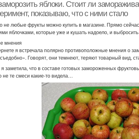
 заморозить яблоки. Стоит ли заморажива
еримент, показываю, что с ними стало
о не любые фрукты можно купить в магазине. Прямо сейча
ими яблочками, которые уже и кушать надоело, и выбросить 
е мнения
ернете я встречала полярно противоположные мнения о замо
есъедобно». Говорят, они темнеют, теряют товарный вид, ст
 я заметила, что в составе готовых замороженных фруктовы
о не те смеси какие-то видела…