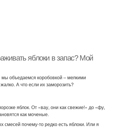
аживать яблоки в запас? Мой
с мы объедаемся коробовкой – мелкими
жалко. А что если их заморозить?
розке яблок. От «вау, они как свежие!» до «фу,
ановятся как моченые.
х смесей почему-то редко есть яблоки. Или я