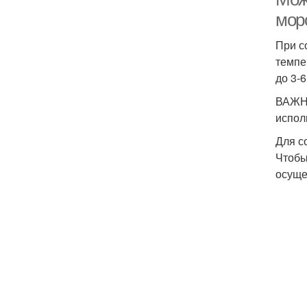
мор
При с
темпе
до 3-
ВАЖНО
испол
Для с
Чтобы
осуще