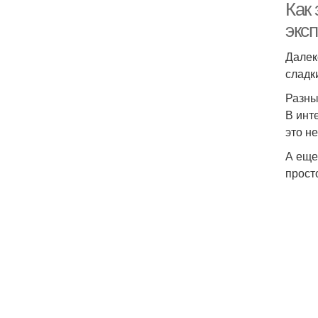
Как
эксп
Далек
сладк
Разны
В инт
это н
А еще
прост