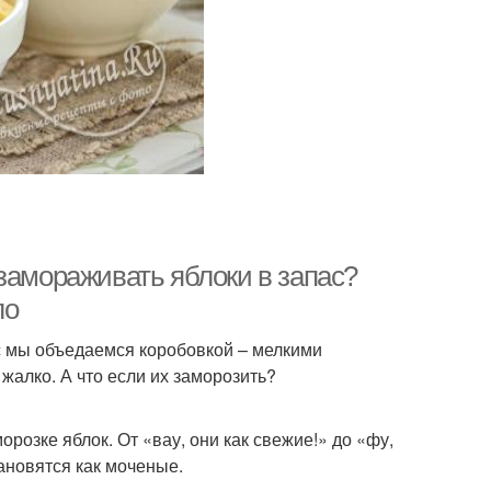
замораживать яблоки в запас?
ло
с мы объедаемся коробовкой – мелкими
жалко. А что если их заморозить?
розке яблок. От «вау, они как свежие!» до «фу,
ановятся как моченые.