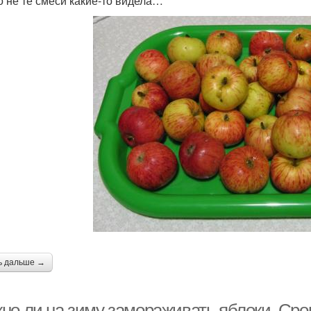
о не те смеси какие-то видела…
ь дальше →
но ли на зиму замораживать яблоки. Сро