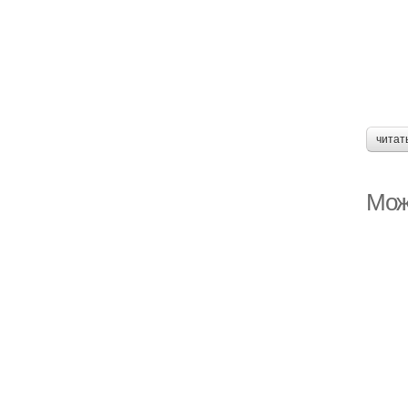
читат
Мож