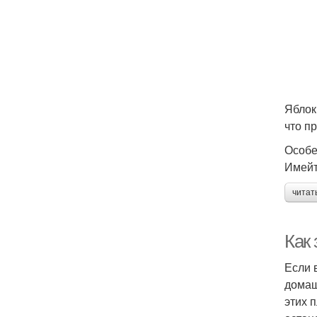
Яблок
что п
Особе
Имейт
читат
Как
Если 
домаш
этих 