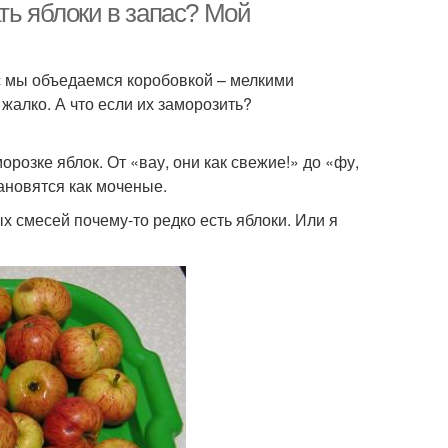
ть яблоки в запас? Мой
с мы объедаемся коробовкой – мелкими
жалко. А что если их заморозить?
розке яблок. От «вау, они как свежие!» до «фу,
ановятся как моченые.
х смесей почему-то редко есть яблоки. Или я