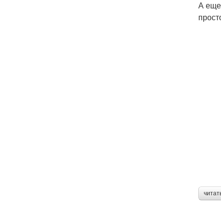
А еще
прост
читат