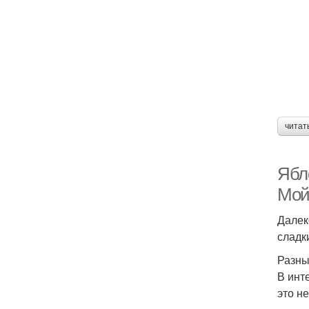
читат
Ябл
Мой
Далек
сладк
Разны
В инт
это н