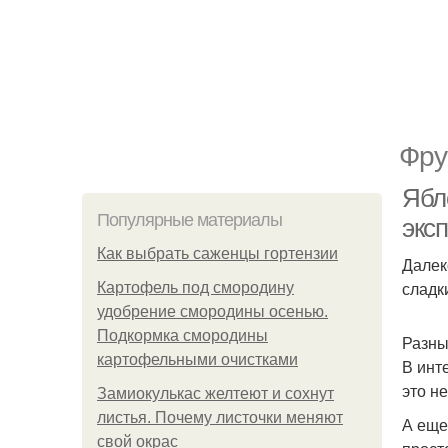
Фру
Ябл
Популярные материалы
эксп
Как выбрать саженцы гортензии
Далек
сладк
Картофель под смородину
удобрение смородины осенью.
Подкормка смородины
Разны
картофельными очистками
В инт
это н
Замиокулькас желтеют и сохнут
листья. Почему листочки меняют
А еще
свой окрас