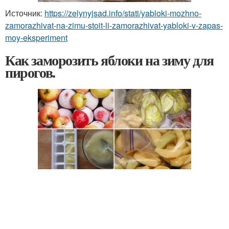
Источник:
https://zelynyjsad.info/stati/yabloki-mozhno-
zamorazhivat-na-zimu-stoit-li-zamorazhivat-yabloki-v-zapas-
moy-eksperiment
Как заморозить яблоки на зиму для
пирогов.