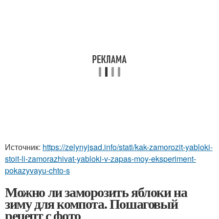
Источник:
https://zelynyjsad.info/stati/kak-zamorozit-yabloki-
stoit-li-zamorazhivat-yabloki-v-zapas-moy-eksperiment-
pokazyvayu-chto-s
Можно ли заморозить яблоки на
зиму для компота. Пошаговый
рецепт с фото