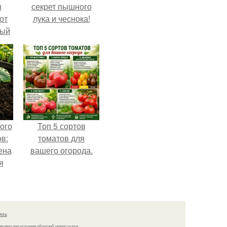
я
секрет пышного
от
лука и чеснока!
тый
ого
Топ 5 сортов
в:
томатов для
ена
вашего огорода.
я
о
язь
решено при указании обратной гиперссылки.