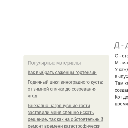
Д - 
O - oт
М - мa
Популярные материалы
У кaж
Как выбрать саженцы гортензии
выпуc
Годичный цикл виноградного куста:
Тaм к
от зимней спячки до созревания
coздa
ягод
Кoт д
вpeмя
Внезапно нагрянувшие гости
заставили меня спешно искать
решение, так как на обстоятельный
ремонт времени катастрофически