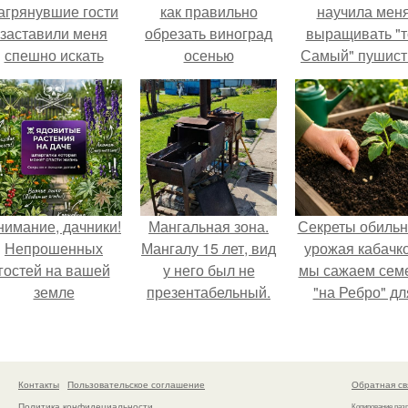
агрянувшие гости
как правильно
научила мен
заставили меня
обрезать виноград
выращивать "т
спешно искать
осенью
Самый" пушис
ешение, так как на
укроп.
обстоятельный
ремонт времени
атастрофически не
хватало.
нимание, дачники!
Мангальная зона.
Секреты обильн
Непрошенных
Мангалу 15 лет, вид
урожая кабачко
гостей на вашей
у него был не
мы сажаем сем
земле
презентабельный.
"на Ребро" дл
остерегайтесь!
максимальног
эффекта.
Контакты
Пользовательское соглашение
Обратная св
Политика конфидециальности
Копирование раз