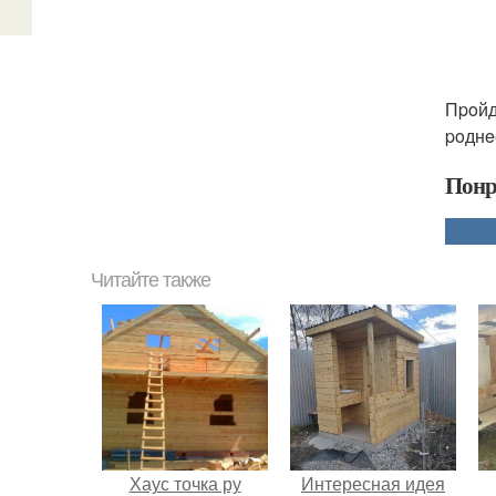
Пpoйду
poднe
Понр
Читайте также
Хаус точка ру
Интересная идея