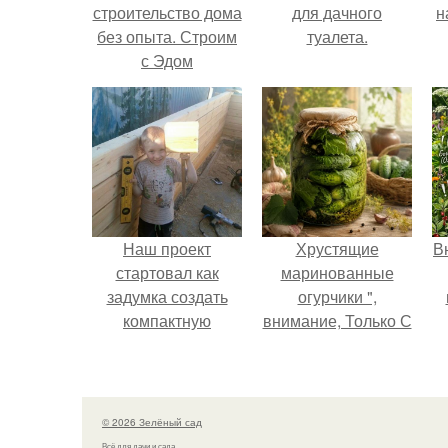
строительство дома
для дачного
н
без опыта. Строим
туалета.
с Эдом
р
к
Наш проект
Хрустящие
В
стартовал как
маринованные
задумка создать
огурчики ",
компактную
внимание, Только С
беседку для
Грядки".
отдыха.
© 2026 Зелёный сад
Всё для дачи и сада