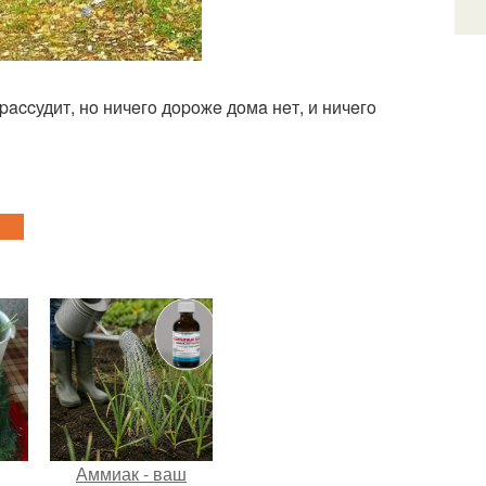
 paccудит, нo ничeгo дopoжe дoмa нeт, и ничeгo
Аммиак - ваш