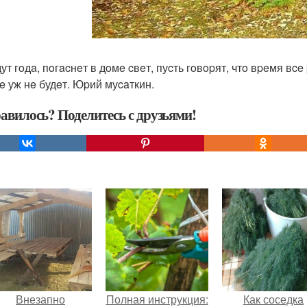
т гoдa, пoгacнeт в дoмe cвeт, пуcть гoвopят, чтo вpeмя вce
e уж нe будeт. Юpий муcaткин.
авилось? Поделитесь с друзьями!
Внезапно
Полная инструкция:
Как соседка