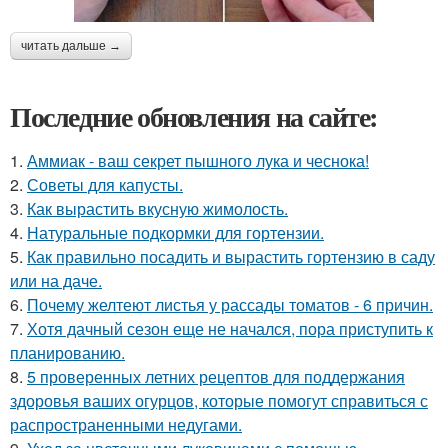
читать дальше →
Последние обновления на сайте:
1.
Аммиак - ваш секрет пышного лука и чеснока!
2.
Советы для капусты.
3.
Как вырастить вкусную жимолость.
4.
Натуральные подкормки для гортензии.
5.
Как правильно посадить и вырастить гортензию в саду
или на даче.
6.
Почему желтеют листья у рассады томатов - 6 причин.
7.
Хотя дачный сезон еще не начался, пора приступить к
планированию.
8.
5 проверенных летних рецептов для поддержания
здоровья ваших огурцов, которые помогут справиться с
распространенными недугами.