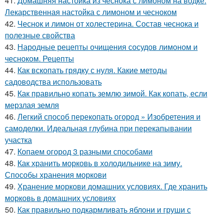
41.
Домашняя настойка из чеснока с лимоном на водке.
Лекарственная настойка с лимоном и чесноком
42.
Чеснок и лимон от холестерина. Состав чеснока и
полезные свойства
43.
Народные рецепты очищения сосудов лимоном и
чесноком. Рецепты
44.
Как вскопать грядку с нуля. Какие методы
садоводства использовать
45.
Как правильно копать землю зимой. Как копать, если
мерзлая земля
46.
Легкий способ перекопать огород » Изобретения и
самоделки. Идеальная глубина при перекапывании
участка
47.
Копаем огород 3 разными способами
48.
Как хранить морковь в холодильнике на зиму.
Способы хранения моркови
49.
Хранение моркови домашних условиях. Где хранить
морковь в домашних условиях
50.
Как правильно подкармливать яблони и груши с