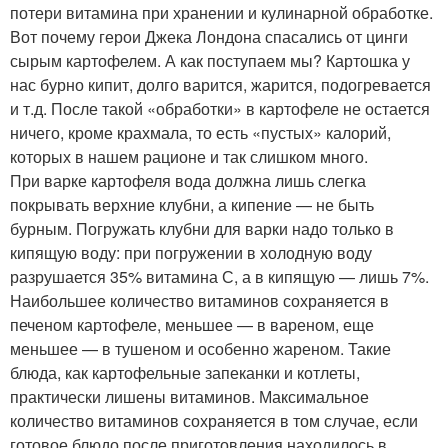
потери витамина при хранении и кулинарной обработке.
Вот почему герои Джека Лондона спасались от цинги
сырым картофелем. А как поступаем мы? Картошка у
нас бурно кипит, долго варится, жарится, подогревается
и т.д. После такой «обработки» в картофеле не остается
ничего, кроме крахмала, то есть «пустых» калорий,
которых в нашем рационе и так слишком много.
При варке картофеля вода должна лишь слегка
покрывать верхние клубни, а кипение — не быть
бурным. Погружать клубни для варки надо только в
кипящую воду: при погружении в холодную воду
разрушается 35% витамина С, а в кипящую — лишь 7%.
Наибольшее количество витаминов сохраняется в
печеном картофеле, меньшее — в вареном, еще
меньшее — в тушеном и особенно жареном. Такие
блюда, как картофельные запеканки и котлеты,
практически лишены витаминов. Максимальное
количество витаминов сохраняется в том случае, если
готовое блюдо после приготовления находилось в