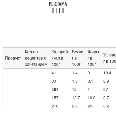
Кол-во
Калорий
Белки
Жиры
Углев
Продукт
рецептов с
ккал в
г в
г в
г в 100
сочетанием
100г
100г
100г
41
1.4
0
10.4
33
1.3
0.1
6.9
364
12
1
67
157
12.7
10.9
0.7
210
2.8
20
3.2