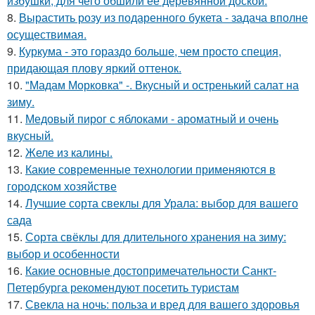
избушки, для чего обшили ее деревянной доской.
8.
Вырастить розу из подаренного букета - задача вполне
осуществимая.
9.
Куркума - это гораздо больше, чем просто специя,
придающая плову яркий оттенок.
10.
"Мадам Морковка" -. Вкусный и остренький салат на
зиму.
11.
Медовый пирог с яблоками - ароматный и очень
вкусный.
12.
Желе из калины.
13.
Какие современные технологии применяются в
городском хозяйстве
14.
Лучшие сорта свеклы для Урала: выбор для вашего
сада
15.
Сорта свёклы для длительного хранения на зиму:
выбор и особенности
16.
Какие основные достопримечательности Санкт-
Петербурга рекомендуют посетить туристам
17.
Свекла на ночь: польза и вред для вашего здоровья