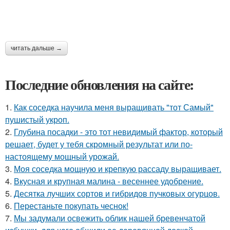
читать дальше →
Последние обновления на сайте:
1.
Как соседка научила меня выращивать "тот Самый"
пушистый укроп.
2.
Глубина посадки - это тот невидимый фактор, который
решает, будет у тебя скромный результат или по-
настоящему мощный урожай.
3.
Моя соседка мощную и крепкую рассаду выращивает.
4.
Вкусная и крупная малина - весеннее удобрение.
5.
Десятка лучших сортов и гибридов пучковых огурцов.
6.
Перестаньте покупать чеснок!
7.
Мы задумали освежить облик нашей бревенчатой