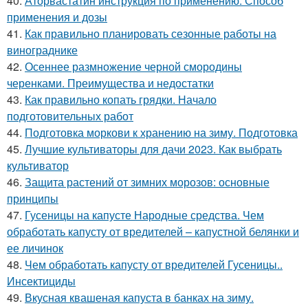
40.
Аторвастатин инструкция по применению. Способ
применения и дозы
41.
Как правильно планировать сезонные работы на
винограднике
42.
Осеннее размножение черной смородины
черенками. Преимущества и недостатки
43.
Как правильно копать грядки. Начало
подготовительных работ
44.
Подготовка моркови к хранению на зиму. Подготовка
45.
Лучшие культиваторы для дачи 2023. Как выбрать
культиватор
46.
Защита растений от зимних морозов: основные
принципы
47.
Гусеницы на капусте Народные средства. Чем
обработать капусту от вредителей – капустной белянки и
ее личинок
48.
Чем обработать капусту от вредителей Гусеницы..
Инсектициды
49.
Вкусная квашеная капуста в банках на зиму.