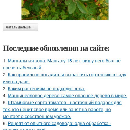
читать дальше →
Последние обновления на сайте:
1.
Мангальная зона. Мангалу 15 лет, вид у него был не
презентабельный.
2.
Как правильно посадить и вырастить гортензию в саду
или на даче.
3.
Каким растениям не подходит зола.
4.
Манцинелловое дерево самое опасное дерево в мире.
5.
Штамбовые сорта томатов - настоящий подарок для
тех, кто ценит свое время или занят на работе, но
мечтает о собственном урожае.
6.
Рецепт от опытного садовода: одна обработка -