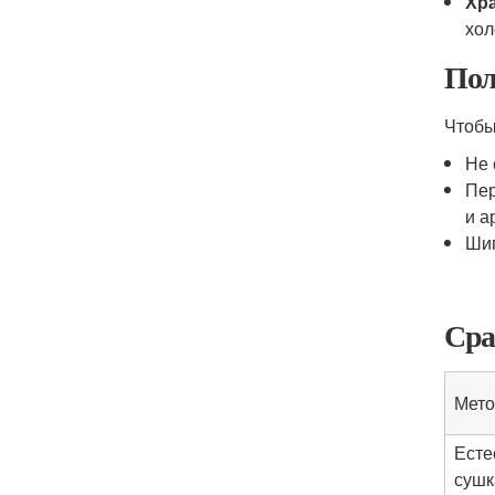
Хр
хол
Пол
Чтобы
Не 
Пер
и а
Шип
Сра
Мето
Есте
сушк