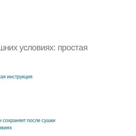
шних условиях: простая
тая инструкция
н сохраняет после сушки
овиях