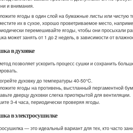
ни и внимания.
ложите ягоды в один слой на бумажные листы или чистую т
естите их в сухое, хорошо проветриваемое место, например
иодически перемешивайте ягоды, чтобы они просыхали ра
ка может занять от 1 до 2 недель, в зависимости от влажно
шка в духовке
метод позволяет ускорить процесс сушки и сохранить больш
ировать.
огрейте духовку до температуры 40-50°C.
ложите ягоды на противень, выстланный пергаментной бума
авьте дверцу духовки слегка приоткрытой для вентиляции.
ите 3-4 часа, периодически проверяя ягоды.
ушка в электросушилке
росушилка — это идеальный вариант для тех, кто часто за