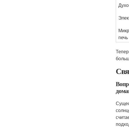
Духо
Элек
Микр
печь
Тепер
больш
Свя
Вопр
дома
Сущес
солнц
счита
подхо