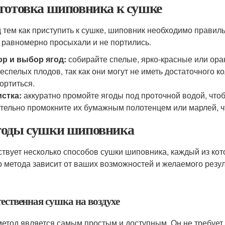
готовка шиповника к сушке
 тем как приступить к сушке, шиповник необходимо правиль
 равномерно просыхали и не портились.
р и выбор ягод:
собирайте спелые, ярко-красные или ора
еспелых плодов, так как они могут не иметь достаточного 
ортиться.
стка:
аккуратно промойте ягоды под проточной водой, чтоб
тельно промокните их бумажным полотенцем или марлей, ч
оды сушки шиповника
твует несколько способов сушки шиповника, каждый из кот
 метода зависит от ваших возможностей и желаемого резул
тественная сушка на воздухе
метод является самым простым и доступным. Он не требует