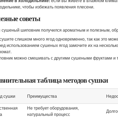
анение в холодильнике:
если вы живете в влажном клима
одильнике, чтобы избежать появления плесени.
езные советы
 сушеный шиповник получился ароматным и полезным, обр
сушите слишком много ягод одновременно, так как это може
ед использованием сушеных ягод замочите их на несколько
ромат.
овник можно смешивать с другими сушеными фруктами и т
внительная таблица методов сушки
д сушки
Преимущества
Недос
ственная
Не требует оборудования,
Долго
а
натуральный процесс