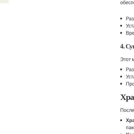
обесп
Раз
Уст
Вре
4. С
Этот 
Раз
Уст
Про
Хра
После
Хр
пак