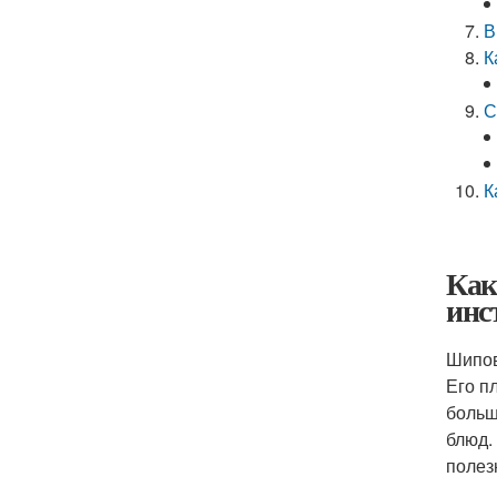
В
К
С
К
Как
инс
Шипов
Его п
больш
блюд.
полез