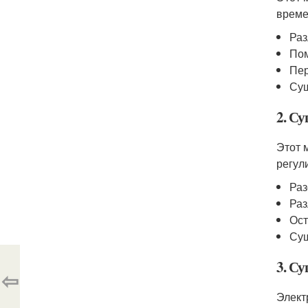
време
Раз
Пом
Пер
Суш
2. Су
Этот 
регул
Раз
Раз
Ост
Суш
3. С
⇦
Элект