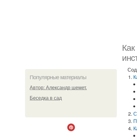
Как
инс
Сод
К
Популярные материалы
Автор: Александр шемет.
Беседка в сад
С
П
К