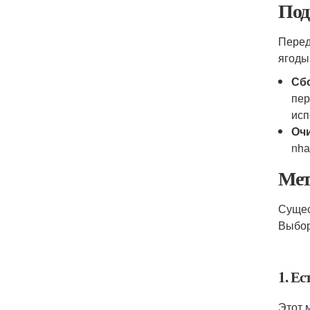
Под
Перед
ягоды
Сбо
пер
исп
Очи
nhа
Мет
Сущес
Выбор
1. Ес
Этот 