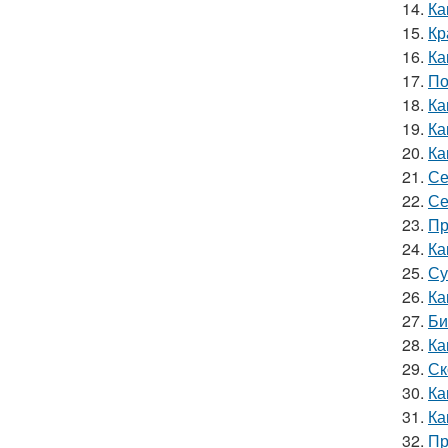
14.
Ка
15.
Кр
16.
Ка
17.
По
18.
Ка
19.
Ка
20.
Ка
21.
Се
22.
Се
23.
Пр
24.
Ка
25.
Су
26.
Ка
27.
Би
28.
Ка
29.
Ск
30.
Ка
31.
Ка
32.
Пр