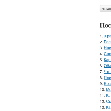
читат
Пос
1.
9 р
2.
Рас
3.
Наи
4.
Сво
5.
Кар
6.
Оба
7.
Что
8.
Пли
9.
Воз
10.
Мо
11.
Ка
12.
Сы
13.
Ка