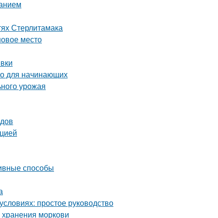
ванием
тях Стерлитамака
новое место
ивки
во для начинающих
ьного урожая
одов
кцией
тивные способы
а
условиях: простое руководство
о хранения моркови