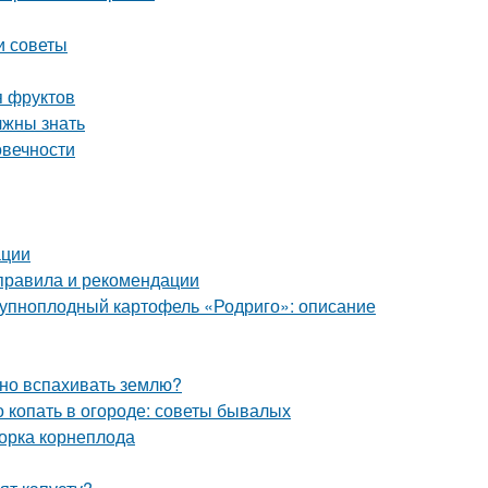
и советы
я фруктов
лжны знать
овечности
ации
 правила и рекомендации
Крупноплодный картофель «Родриго»: описание
жно вспахивать землю?
о копать в огороде: советы бывалых
борка корнеплода