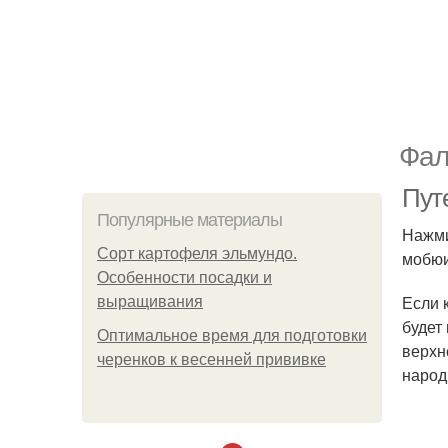
Фал
Пут
Популярные материалы
Нажми
Сорт картофеля эльмундо.
мобюи
Особенности посадки и
Если 
выращивания
будет
Оптимальное время для подготовки
верхн
черенков к весенней прививке
народ