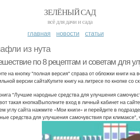
ЗЕЛЁНЫЙ САД
всё для дачи и сада
главная
новости
статьи
афли из нута
ешествие по 8 рецептам и советам для у
те на кнопку "полная версия" справа от обложки книги на 
льной версии сайтаКупите книгу на литресе по кнопке со с
книга "Лучшие народные средства для улучшения самочувст
 вот такая кнопкаВыполните вход в личный кабинет на сайт
ем углу сайта нажмите «Мои книги» и перейдите в подразд
ные средства для улучшения самочувствия при климаксе", ч