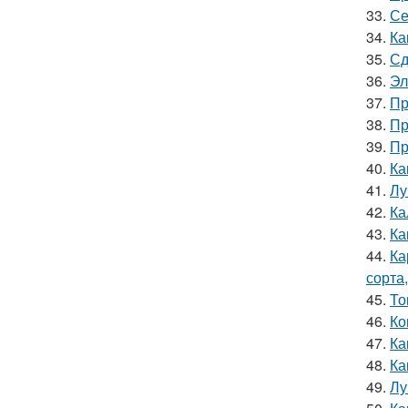
33.
Се
34.
Ка
35.
Сд
36.
Эл
37.
Пр
38.
Пр
39.
Пр
40.
Ка
41.
Лу
42.
Ка
43.
Ка
44.
Ка
сорта
45.
То
46.
Ко
47.
Ка
48.
Ка
49.
Лу