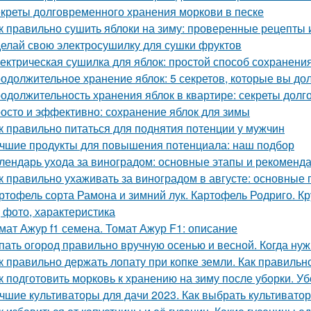
креты долговременного хранения моркови в песке
к правильно сушить яблоки на зиму: проверенные рецепты 
елай свою электросушилку для сушки фруктов
ектрическая сушилка для яблок: простой способ сохранени
одолжительное хранение яблок: 5 секретов, которые вы до
одолжительность хранения яблок в квартире: секреты долг
осто и эффективно: сохранение яблок для зимы
к правильно питаться для поднятия потенции у мужчин
чшие продукты для повышения потенциала: наш подбор
лендарь ухода за виноградом: основные этапы и рекоменд
к правильно ухаживать за виноградом в августе: основные
ртофель сорта Рамона и зимний лук. Картофель Родриго. 
, фото, характеристика
мат Ажур f1 семена. Томат Ажур F1: описание
пать огород правильно вручную осенью и весной. Когда ну
к правильно держать лопату при копке земли. Как правильн
к подготовить морковь к хранению на зиму после уборки. У
чшие культиваторы для дачи 2023. Как выбрать культиватор