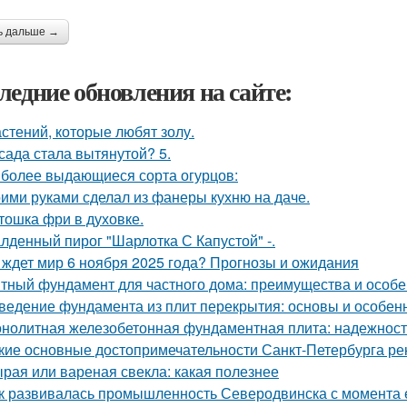
ь дальше →
ледние обновления на сайте:
астений, которые любят золу.
сада стала вытянутой? 5.
более выдающиеся сорта огурцов:
ими руками сделал из фанеры кухню на даче.
тошка фри в духовке.
лденный пирог "Шарлотка С Капустой" -.
 ждет мир 6 ноября 2025 года? Прогнозы и ожидания
тный фундамент для частного дома: преимущества и особе
ведение фундамента из плит перекрытия: основы и особен
нолитная железобетонная фундаментная плита: надежность
кие основные достопримечательности Санкт-Петербурга ре
рая или вареная свекла: какая полезнее
к развивалась промышленность Северодвинска с момента 