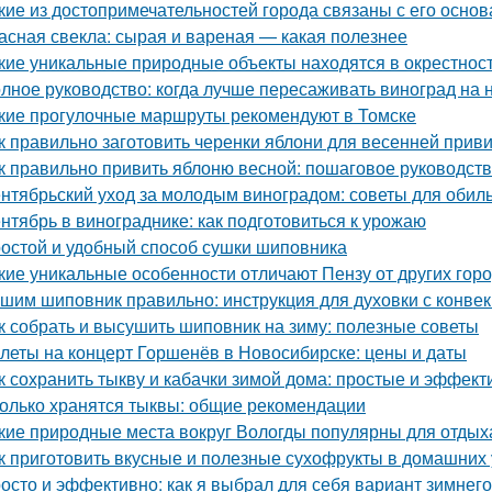
кие из достопримечательностей города связаны с его осно
асная свекла: сырая и вареная — какая полезнее
кие уникальные природные объекты находятся в окрестнос
лное руководство: когда лучше пересаживать виноград на 
кие прогулочные маршруты рекомендуют в Томске
к правильно заготовить черенки яблони для весенней прив
к правильно привить яблоню весной: пошаговое руководст
нтябрьский уход за молодым виноградом: советы для обил
нтябрь в винограднике: как подготовиться к урожаю
остой и удобный способ сушки шиповника
кие уникальные особенности отличают Пензу от других гор
шим шиповник правильно: инструкция для духовки с конве
к собрать и высушить шиповник на зиму: полезные советы
леты на концерт Горшенёв в Новосибирске: цены и даты
к сохранить тыкву и кабачки зимой дома: простые и эффек
олько хранятся тыквы: общие рекомендации
кие природные места вокруг Вологды популярны для отдых
к приготовить вкусные и полезные сухофрукты в домашних 
осто и эффективно: как я выбрал для себя вариант зимнег