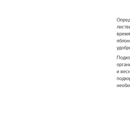
Опред
листв
время
яблон
удобр
Подко
орган
и вес
подко
необх