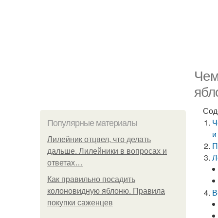
Чем
ябл
Сод
Ч
Популярные материалы
и
Лилейник отцвел, что делать
П
дальше. Лилейники в вопросах и
Л
ответах…
Как правильно посадить
колоновидную яблоню. Правила
В
покупки саженцев