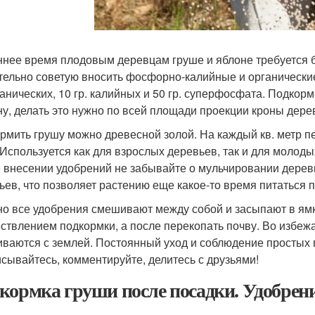
ннее время плодовым деревцам груше и яблоне требуется 
тельно советую вносить фосфорно-калийные и органически
рганических, 10 гр. калийных и 50 гр. суперфосфата. Подко
ну, делать это нужно по всей площади проекции кроны дере
рмить грушу можно древесной золой. На каждый кв. метр п
 Используется как для взрослых деревьев, так и для молоды
 внесении удобрений не забывайте о мульчировании деревь
ьев, что позволяет растению еще какое-то время питаться
о все удобрения смешивают между собой и засыпают в ямк
ствлением подкормки, а после перекопать почву. Во избеж
ваются с землей. Постоянный уход и соблюдение простых 
сывайтесь, комментируйте, делитесь с друзьями!
кормка груши после посадки. Удобрен