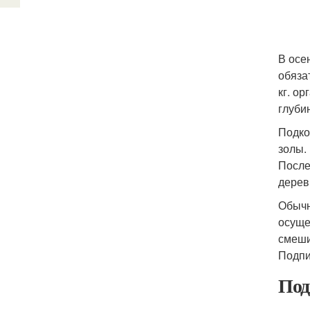
В осе
обяза
кг. о
глуби
Подко
золы.
После
дерев
Обычн
осуще
смеши
Подпи
Под