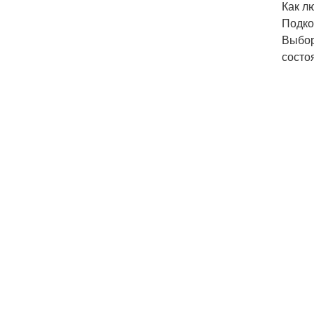
Как л
Подко
Выбор
состо