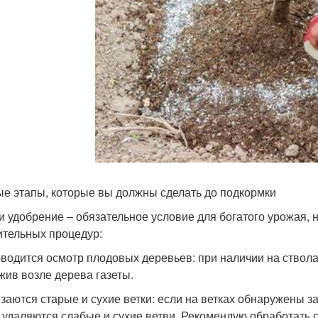
е этапы, которые вы должны сделать до подкормки
и удобрение – обязательное условие для богатого урожая, н
ительных процедур:
оводится осмотр плодовых деревьев: при наличии на ствол
жив возле дерева газеты.
езаются старые и сухие ветки: если на ветках обнаружены 
 удаляются слабые и сухие ветви. Рекомендую обработать 