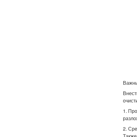
Важны
Внест
очист
1. Пр
разло
2. Ср
Также