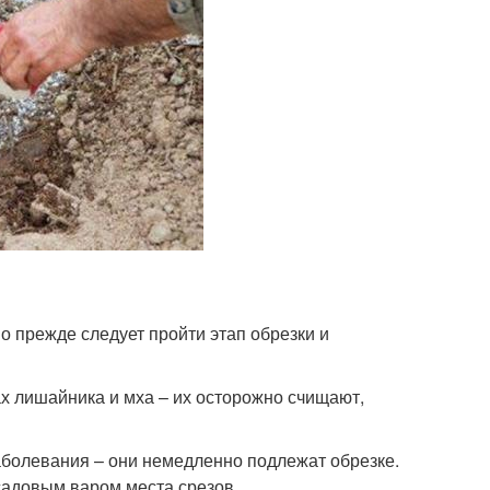
о прежде следует пройти этап обрезки и
ах лишайника и мха – их осторожно счищают,
заболевания – они немедленно подлежат обрезке.
садовым варом места срезов.