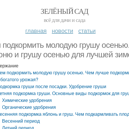
ЗЕЛЁНЫЙ САД
всё для дачи и сада
главная
новости
статьи
 подкормить молодую грушу осенью
оню и грушу осенью для лучшей зимо
ержание
ем подкормить молодую грушу осенью. Чем лучше подкорми
 богатого урожая?
одкормка груши после посадки. Удобрение груши
етняя подкормка груши. Основные виды подкормок для гру
Химические удобрения
Органические удобрения
есенняя подкормка яблонь и груш. Чем подкармливать пло
Весенний период
Летний период