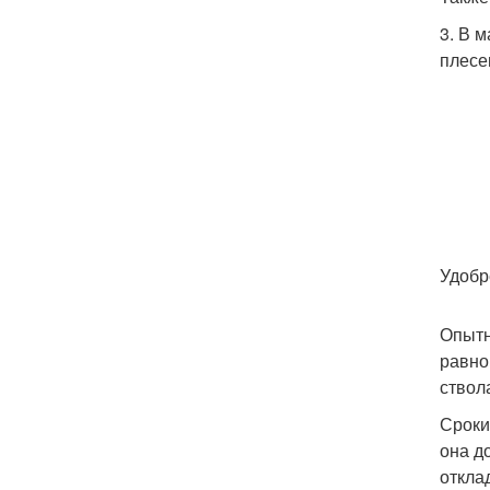
3. В 
плесе
Удобр
Опытн
равно
ствол
Сроки
она д
откла