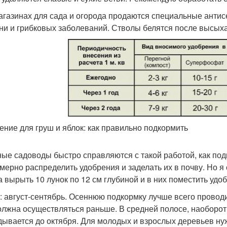
магазинах для сада и огорода продаются специальные анти
ни и грибковых заболеваний. Стволы белятся после высыха
ение для груш и яблок: как правильно подкормить
ые садоводы быстро справляются с такой работой, как под
мерно распределить удобрения и заделать их в почву. Но 
а вырыть 10 лунок по 12 см глубиной и в них поместить удо
: август-сентябрь. Осеннюю подкормку лучше всего проводи
олжна осуществляться раньше. В средней полосе, наоборот
дывается до октября. Для молодых и взрослых деревьев ну