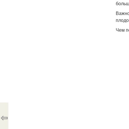
больш
Важно
плодо
Чем п
⇦