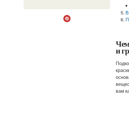
В
П
Чем
и г
Подко
краси
основ
вещес
вам к