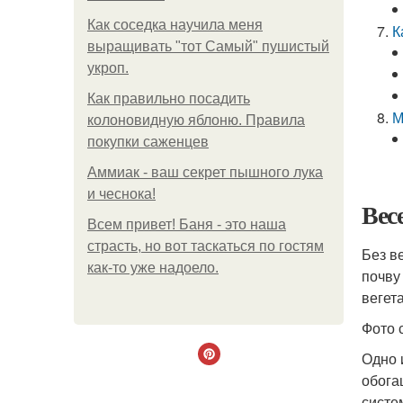
Как соседка научила меня
К
выращивать "тот Самый" пушистый
укроп.
Как правильно посадить
М
колоновидную яблоню. Правила
покупки саженцев
Аммиак - ваш секрет пышного лука
и чеснока!
Вес
Всем привет! Баня - это наша
страсть, но вот таскаться по гостям
Без в
как-то уже надоело.
почву
вегет
Фото 
Одно 
обога
систе