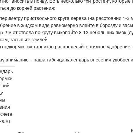
отно" вносить в почву. Есть несколько "хитростей", которы
ться до корней растения:
периметру приствольного круга дерева (на расстоянии 1-2 м
брение в жидком виде равномерно влейте в борозду и засы
,5-2 м от ствола по кругу выкопайте 8-12 небольших ямок (л
кам, засыпьте землей.
 подкормке кустарников распределяйте жидкое удобрение п
у вниманию – наша таблица-календарь внесения удобрени
ндарь
ормки
ений
ду
мы
ения
асчета
кв.м)