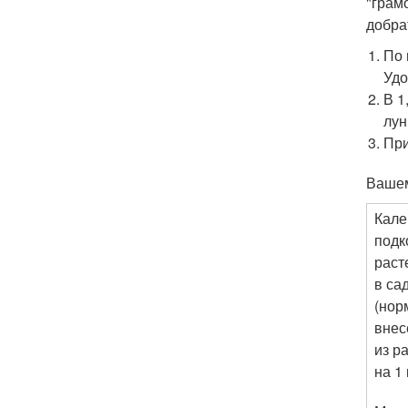
"грам
добра
По 
Удо
В 1
лун
При
Вашем
Кале
подк
раст
в са
(нор
внес
из р
на 1 