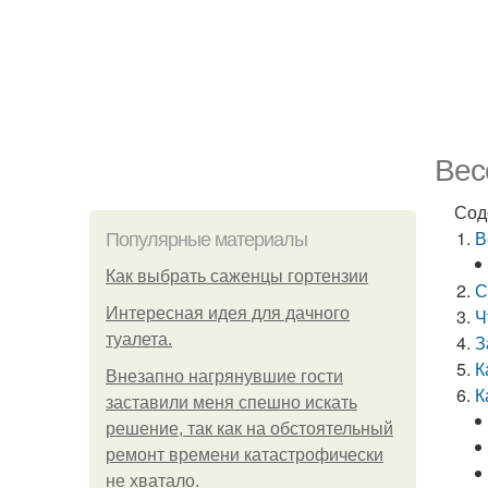
Вес
Сод
В
Популярные материалы
Как выбрать саженцы гортензии
С
Интересная идея для дачного
Ч
туалета.
З
К
Внезапно нагрянувшие гости
К
заставили меня спешно искать
решение, так как на обстоятельный
ремонт времени катастрофически
не хватало.