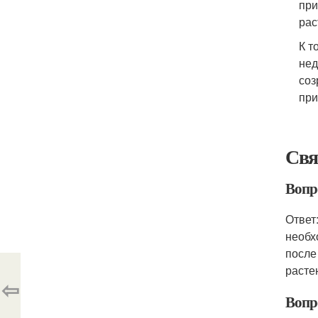
при
рас
К т
нед
соз
при
Свя
Вопро
Ответ
необх
после
расте
⇦
Вопр