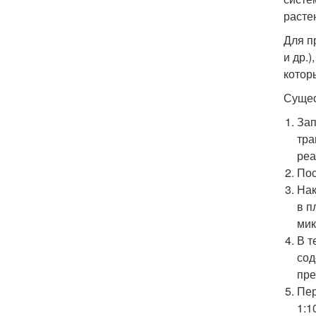
расте
Для п
и др.
котор
Сущес
Зап
тра
реа
Пос
Нак
в п
мик
В т
сод
пре
Пер
1:1