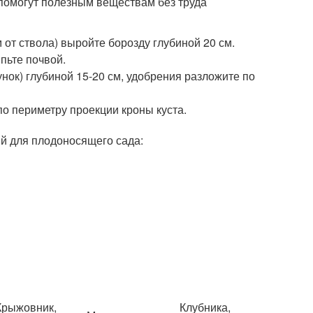
е помогут полезным веществам без труда
 от ствола) выройте борозду глубиной 20 см.
пьте почвой.
унок) глубиной 15-20 см, удобрения разложите по
о периметру проекции кроны куста.
й для плодоносящего сада:
Крыжовник,
Клубника,