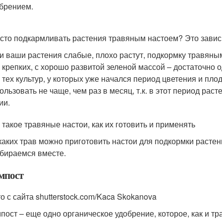
брением.
асто подкармливать растения травяным настоем? Это зависи
и ваши растения слабые, плохо растут, подкормку травяным
 крепких, с хорошо развитой зеленой массой – достаточно о
 тех культур, у которых уже начался период цветения и п
ользовать не чаще, чем раз в месяц, т.к. в этот период рас
ии.
 такое травяные настои, как их готовить и применять
каких трав можно приготовить настои для подкормки расте
бираемся вместе.
мпост
о с сайта shutterstock.com/Kaca Skokanova
пост – еще одно органическое удобрение, которое, как и тра