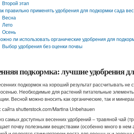
Второй этап
ак правильно применять удобрения для подкормки сада ве
Весна
Лето
Осень
ожно ли использовать органические удобрения для подкор
Выбор удобрения без оценки почвы
енняя подкормка: лучшие удобрения дл
есенних подкормок на хороший результат рассчитывать не с
 осенью. Необходимые для растений питательные элементы
ации. Весной можно вносить как органические, так и минер
с сайта shutterstock.com/Martina Unbehauen
из самых доступных весенних удобрений – травяной чай (тр
щает почву полезными веществами (особенно много в нем а
мой и является стимулятором роста для овощных и зеленных