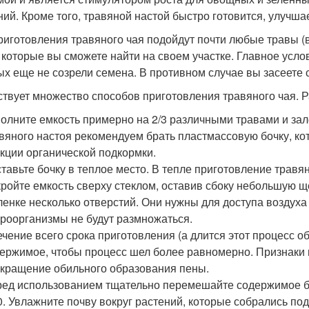
ний. Кроме того, травяной настой быстро готовится, улучшае
риготовления травяного чая подойдут почти любые травы (в
), которые вы сможете найти на своем участке. Главное усло
ых еще не созрели семена. В противном случае вы засеете 
твует множество способов приготовления травяного чая. 
олните емкость примерно на 2/3 различными травами и зал
вяного настоя рекомендуем брать пластмассовую бочку, ко
кции органической подкормки.
тавьте бочку в теплое место. В тепле приготовление травя
ройте емкость сверху стеклом, оставив сбоку небольшую щ
ленке несколько отверстий. Они нужны для доступа воздуха 
роорганизмы не будут размножаться.
ечение всего срока приготовления (а длится этот процесс 
ержимое, чтобы процесс шел более равномерно. Признаки г
кращение обильного образования пены.
ед использованием тщательно перемешайте содержимое бо
0. Увлажните почву вокруг растений, которые собрались по