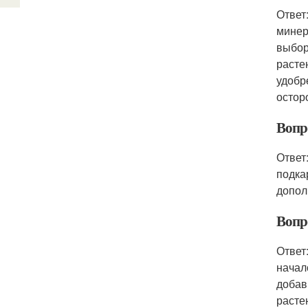
Ответ
минер
выбор
расте
удобр
остор
Вопр
Ответ
подка
допол
Вопр
Ответ
начал
добав
расте