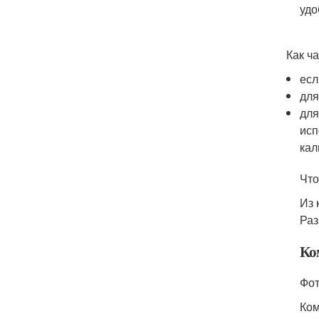
удо
Как ч
есл
для
для
исп
кал
Что
Из 
Раз
Ко
Фот
Ком