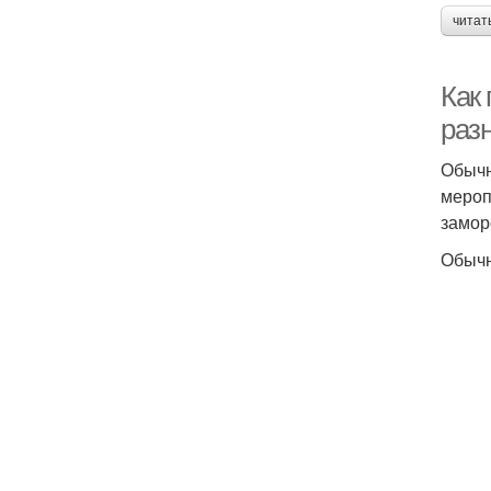
читат
Как 
раз
Обычн
мероп
замор
Обыч