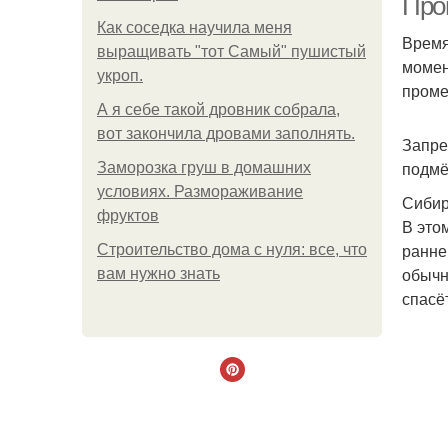
Проц
Как соседка научила меня
Время
выращивать "тот Самый" пушистый
момен
укроп.
проме
А я себе такой дровник собрала,
вот закончила дровами заполнять.
Запре
подмё
Заморозка груш в домашних
условиях. Размораживание
Сиби
фруктов
В это
ранне
Строительство дома с нуля: все, что
обычн
вам нужно знать
спасё