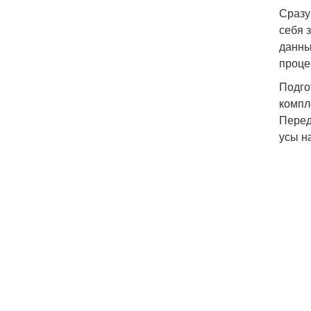
Сразу
себя 
данны
проце
Подго
компл
Перед
усы н