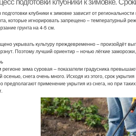
есс подготовки клубники к зимовке. Срок
 подготовки клубники к зимовке зависит от региональности 
та, которые игнорировать запрещено – температурный режим
рзание грунта на 4-5 см.
щено укрывать культуру преждевременно – произойдёт выпр
рзнут. Поэтому лучший ориентир – ночью лёгкие заморозки,
рь
м регионе зима суровая – показатели градусника превышают
й осенью, снега очень много. Исходя из этого, срок укрыти
о предполагают применение укрытия из снега, но при таких
т.