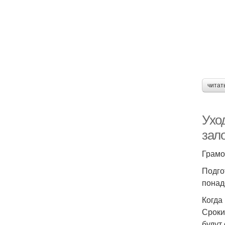
читат
Уход
зало
Грамо
Подго
понад
Когда
Сроки
будут