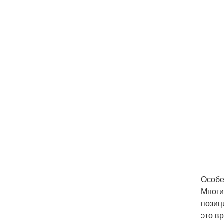
Особе
Многи
позиц
это в