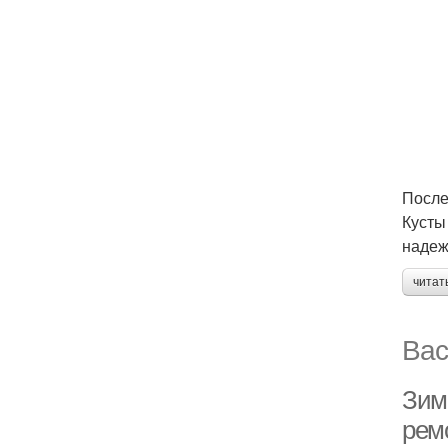
После
Кусты
надеж
читат
Вас
Зим
рем