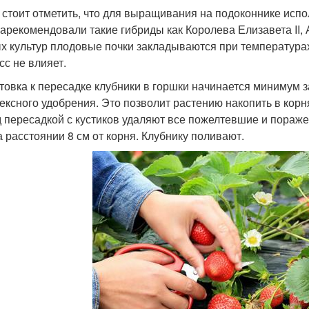
 стоит отметить, что для выращивания на подоконнике ис
зарекомендовали такие гибриды как Королева Елизавета II,
х культур плодовые почки закладываются при температурах
сс не влияет.
товка к пересадке клубники в горшки начинается минимум 
ексного удобрения. Это позволит растению накопить в корн
 пересадкой с кустиков удаляют все пожелтевшие и пораже
а расстоянии 8 см от корня. Клубнику поливают.