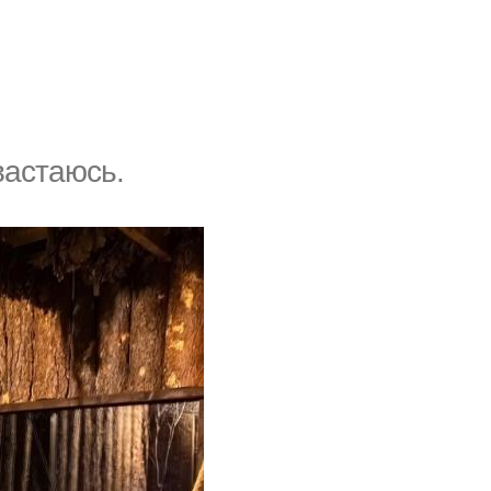
вастаюсь.