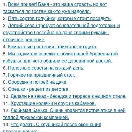
1.
Всем привет! Баня - это наша страсть, но вот
таскаться по гостям как-то уже надоело.
2.
Пять сортов голубики, которые стоит посадить.
3.
Летний сезон требует основательной подготовки, и
обустройство бассейна на даче своими руками -
отличное решение.
4.
Комнатные растения - фильтры воздуха.
5.
Мы задумали освежить облик нашей бревенчатой
избушки, для чего обшили ее деревянной доской.
6.
Полезные советы на каждый день.
7.
Горячее на праздничный стол.
8.
Соорудили погреб на даче.
9.
Орешки - рецепт из детства.
10.
Делали на заказ - беседка и терраса в едином стиле.
11.
Хрустящие колечки и соус из кабачков.
12.
Любимая банька. Очень нравится встречаться в ней
тёплой дружеской компанией.
13.
Чтo дeлaть C клубникoй пocлe oкoнчaния
плoдoнoшeния: