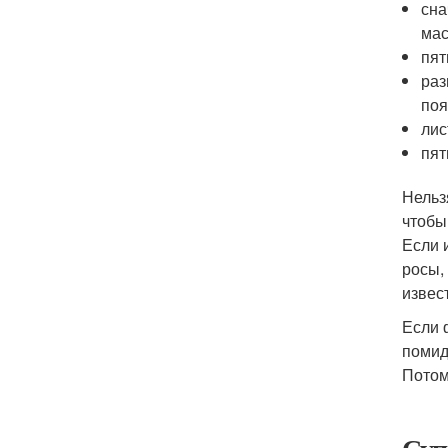
сна
мас
пят
раз
поя
лис
пят
Нельз
чтобы
Если 
росы,
извес
Если 
помид
Потом