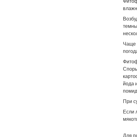
Фитоф
влажн
Возбу
темны
неско
Чаще 
погод
Фитоф
Споры
карто
йода 
помид
При с
Если 
мякот
Для п