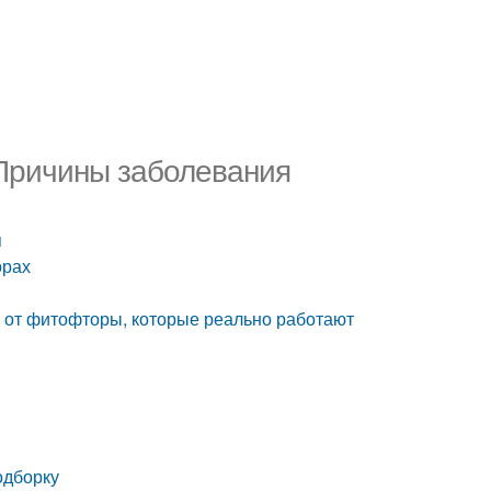
Причины заболевания
я
орах
 от фитофторы, которые реально работают
одборку