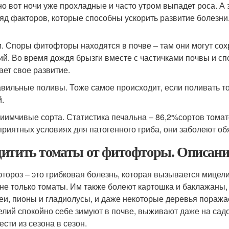
 но вот ночи уже прохладные и часто утром выпадет роса. А
ряд факторов, которые способны ускорить развитие болезни
. Споры фитофторы находятся в почве – там они могут сох
ий. Во время дождя брызги вместе с частичками почвы и сп
ает свое развитие.
вильные поливы. Тоже самое происходит, если поливать т
й.
иимчивые сорта. Статистика печальна – 86,2%сортов тома
приятных условиях для патогенного гриба, они заболеют об
итить томаты от фитофторы. Описани
тороз – это грибковая болезнь, которая вызывается мицел
 не только томаты. Им также болеют картошка и баклажаны, 
еи, пионы и гладиолусы, и даже некоторые деревья поражае
елий спокойно себе зимуют в почве, выживают даже на садо
ести из сезона в сезон.