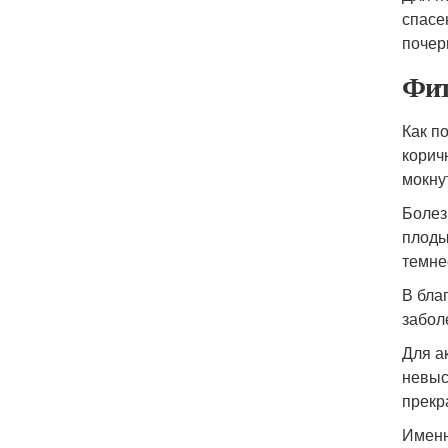
спасе
почер
Фит
Как п
корич
мокну
Болез
плоды
темне
В бла
забол
Для а
невыс
прекр
Именн