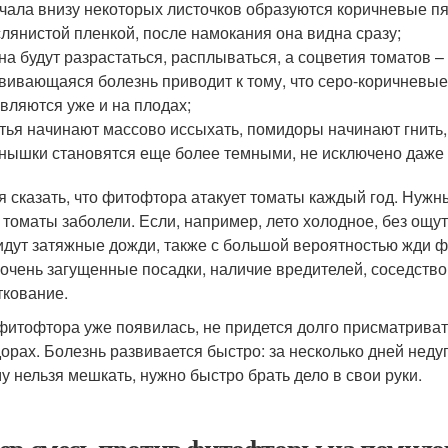
чала внизу некоторых листочков образуются коричневые пя
лянистой пленкой, после намокания она видна сразу;
на будут разрастаться, расплываться, а соцветия томатов – 
вивающаяся болезнь приводит к тому, что серо-коричневые
вляются уже и на плодах;
тья начинают массово иссыхать, помидоры начинают гнить,
нышки становятся еще более темными, не исключено даже 
я сказать, что фитофтора атакует томаты каждый год. Нужны
 томаты заболели. Если, например, лето холодное, без ощу
идут затяжные дожди, также с большой вероятностью жди 
 очень загущенные посадки, наличие вредителей, соседств
ткование.
фитофтора уже появилась, не придется долго присматривать
орах. Болезнь развивается быстро: за несколько дней недуг
у нельзя мешкать, нужно быстро брать дело в свои руки.