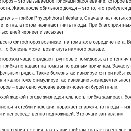
тороз – это вызываемое грибками заболевание, которое во
ости. Жара после обильного дождя – это то, что требуется 
дитель – грибок Phytophthora infestans. Сначала на листь
е пятна, а потом начинают гнить плоды. При благоприятных
лько дней чернеет и засыхает.
всего фитофтороз возникает на томатах в середине лета. В
а, то болезнь может возникнуть намного раньше.
торозом чаще страдают грунтовые помидоры, а не тепличн
 грибка попадают на томаты по разным причинам. Зачастую
фельных грядок. Также болезнь активизируется при избытке 
или калия тоже стимулирует активизацию жизнедеятельност
оров – еще одно условие возникновения бурой гнили.
ухой жаркой погоде жизнедеятельность грибка замирает, бо
листья и стебли инфекция поражает снаружи, то плоды – из
и и непосредственно под кожицей. Это очаги загнивания.
олного уничтожения плантации грибкам хватает всего две н