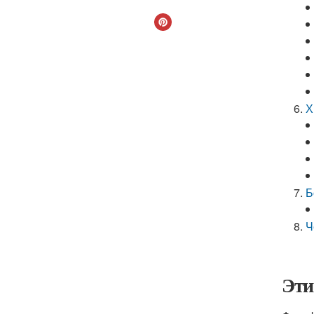
Х
Б
Ч
Эти