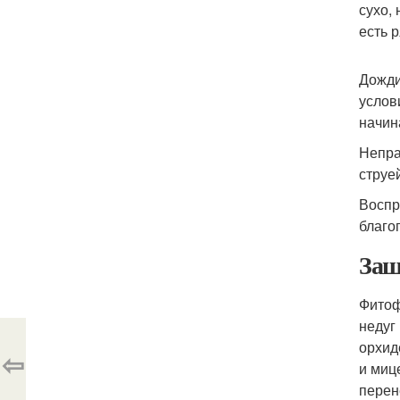
сухо,
есть 
Дожди
услов
начин
Непра
струе
Воспр
благо
Защ
Фитоф
недуг
орхид
⇦
и миц
перен