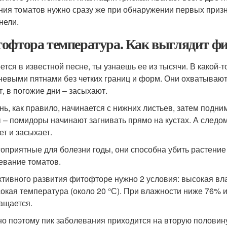
ния томатов нужно сразу же при обнаружении первых призна
нели.
офтора температура. Как выглядит фи
оется в известной песне, ты узнаешь ее из тысячи. В какой
невыми пятнами без четких границ и форм. Они охватывают 
т, в погожие дни – засыхают.
нь, как правило, начинается с нижних листьев, затем подни
 – помидоры начинают загнивать прямо на кустах. А следом
ет и засыхает.
гоприятные для болезни годы, они способна убить растение
евание томатов.
ктивного развития фитофторе нужно 2 условия: высокая вл
окая температура (около 20 °С). При влажности ниже 76% 
ащается.
о поэтому пик заболевания приходится на вторую половину 