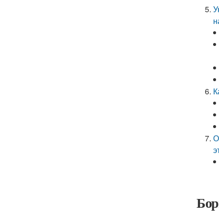
У
н
К
О
э
Бор