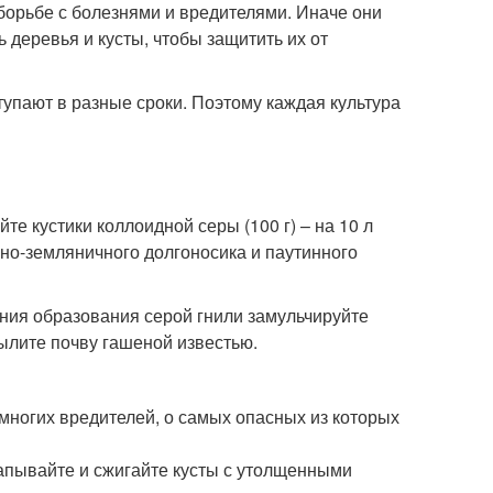
борьбе с болезнями и вредителями. Иначе они
ь деревья и кусты, чтобы защитить их от
упают в разные сроки. Поэтому каждая культура
е кустики коллоидной серы (100 г) – на 10 л
нно-земляничного долгоносика и паутинного
ения образования серой гнили замульчируйте
ылите почву гашеной известью.
 многих вредителей, о самых опасных из которых
апывайте и сжигайте кусты с утолщенными