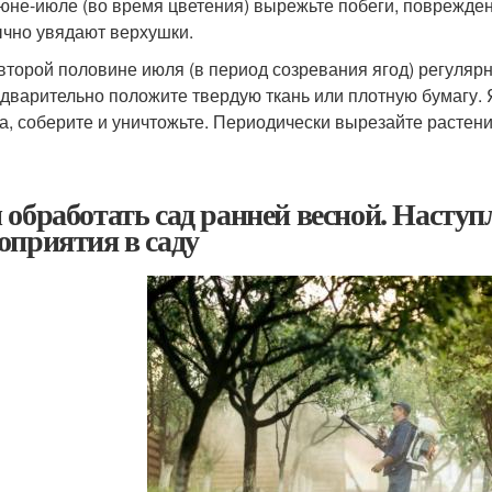
юне-июле (во время цветения) вырежьте побеги, поврежден
чно увядают верхушки.
второй половине июля (в период созревания ягод) регулярн
дварительно положите твердую ткань или плотную бумагу.
а, соберите и уничтожьте. Периодически вырезайте растен
 обработать сад ранней весной. Наступ
оприятия в саду