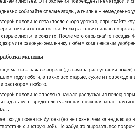
ешками листьев. Эти растения повреждены нематодой, и спа
дневно собирайте спелые ягоды, а гнилые – немедленно уд
второй половине лета (после сбора урожая) опрыскайте кл
серой гнили и пятнистостей. Если растения сильно поврежд
 старые листья и сожгите. После чего опрыскайте посадки
одкормите садовую землянику любым комплексным удобре
работка малины
онце марта – начале апреля (до начала распускания почек
шлом году побеги, а также все старые, сухие и поврежденн
и раствором любого.
второй половине апреля (в начале распускания почек) опр
и сад атакуют вредители (малинная почковая моль, паутин
ра, .
ае , когда появятся бутоны (но не позже, чем за неделю до
тветствии с инструкцией). Не забудьте вырезать все повре