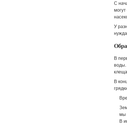
С нач
могут
насек
У раз
нужда
Обра
В пер
воды.
клеща
В кон
грядк
Вре
Зем
мы 
В и