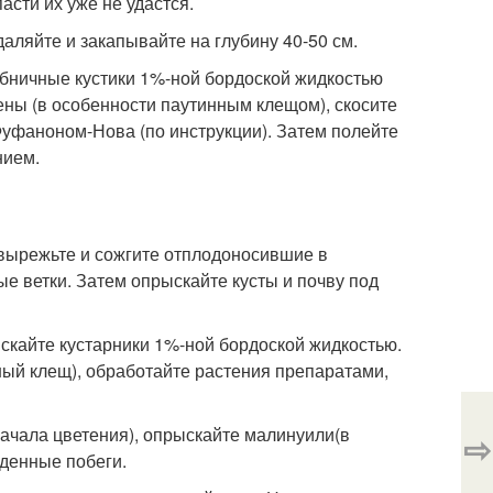
сти их уже не удастся.
аляйте и закапывайте на глубину 40-50 см.
убничные кустики 1%-ной бордоской жидкостью
ены (в особенности паутинным клещом), скосите
 Фуфаноном-Нова (по инструкции). Затем полейте
нием.
) вырежьте и сожгите отплодоносившие в
ые ветки. Затем опрыскайте кусты и почву под
ыскайте кустарники 1%-ной бордоской жидкостью.
ный клещ), обработайте растения препаратами,
 начала цветения), опрыскайте малинуили(в
⇨
жденные побеги.