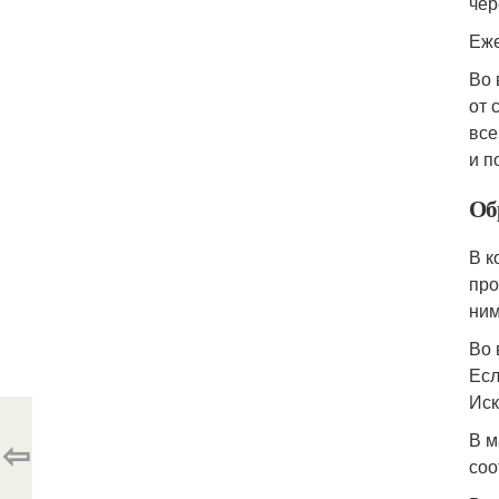
чер
Еже
Во 
от 
все
и п
Об
В к
про
ним
Во 
Есл
Иск
В м
⇦
соо