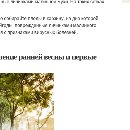
ные личинками малинной мухи. На таких ветках
о собирайте плоды в корзину, на дно которой
 Ягоды, поврежденные личинками малинного
ия с признаками вирусных болезней.
ление ранней весны и первые