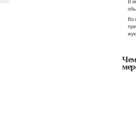
В и
обы
Во 
пре
жук
Чем
мер