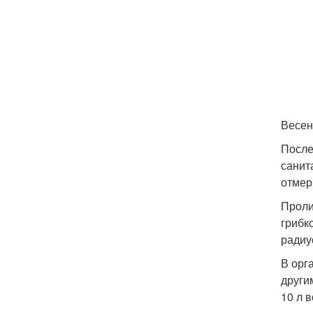
Весен
После
санит
отмер
Проли
грибк
радиу
В орг
други
10 л 