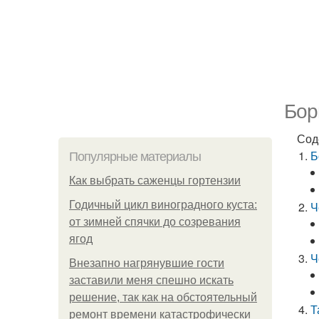
Бор
Сод
Б
Популярные материалы
Как выбрать саженцы гортензии
Годичный цикл виноградного куста:
Ч
от зимней спячки до созревания
ягод
Ч
Внезапно нагрянувшие гости
заставили меня спешно искать
решение, так как на обстоятельный
Т
ремонт времени катастрофически