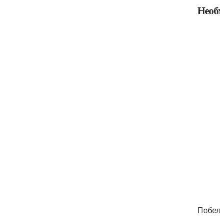
Необ
Побел