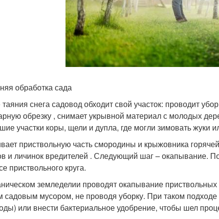
няя обработка сада
 таяния снега садовод обходит свой участок: проводит убор
арную обрезку , снимает укрывной материал с молодых дер
шие участки коры, щели и дупла, где могли зимовать жуки и
вает приствольную часть смородины и крыжовника горячей 
ов и личинок вредителей . Следующий шаг – окапывание. По
се приствольного круга.
аническом земледелии проводят окапывание приствольных к
м садовым мусором, не проводя уборку. При таком подходе 
воды) или внести бактериальное удобрение, чтобы шел про