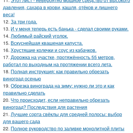
11.
Этот лист - невероятно мощное средство от высокого
давления, сахара в крови, кашля, отёков и лишнего
веса!
12.
За три года.
13.
И у меня теперь есть банька - сделал своими руками.
14.
Любимый райский уголок.
15.
Вскуснейшая квашеная капуста.
16.
Хрустящие колечки и соус из кабачков.
17.
Дорожка на участке, протяжённость 55 метров,
работал по выходным на протяжении всего лета.
18.
Полная инструкция: как правильно обрезать
виноград осенью
19.
Обрезка винограда на зиму: нужно ли это и как
правильно сделать
20.
Что происходит, если неправильно обрезать
виноград? Последствия для растения
21.
Лучшие сорта свёклы для средней полосы: выбор
для вашего сада
22.
Полное руководство по заливке монолитной плиты