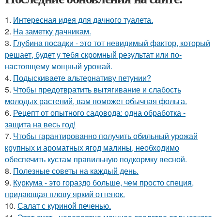
1.
Интересная идея для дачного туалета.
2.
На заметку дачникам.
3.
Глубина посадки - это тот невидимый фактор, который
решает, будет у тебя скромный результат или по-
настоящему мощный урожай.
4.
Подыскиваете альтернативу петунии?
5.
Чтобы предотвратить вытягивание и слабость
молодых растений, вам поможет обычная фольга.
6.
Рецепт от опытного садовода: одна обработка -
защита на весь год!
7.
Чтобы гарантированно получить обильный урожай
крупных и ароматных ягод малины, необходимо
обеспечить кустам правильную подкормку весной.
8.
Полезные советы на каждый день.
9.
Куркума - это гораздо больше, чем просто специя,
придающая плову яркий оттенок.
10.
Салат с куриной печенью.