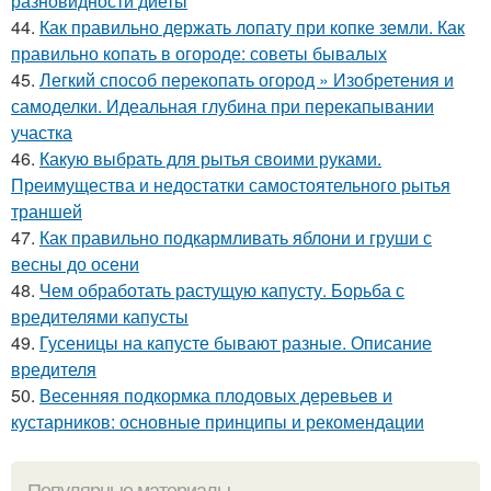
разновидности диеты
44.
Как правильно держать лопату при копке земли. Как
правильно копать в огороде: советы бывалых
45.
Легкий способ перекопать огород » Изобретения и
самоделки. Идеальная глубина при перекапывании
участка
46.
Какую выбрать для рытья своими руками.
Преимущества и недостатки самостоятельного рытья
траншей
47.
Как правильно подкармливать яблони и груши с
весны до осени
48.
Чем обработать растущую капусту. Борьба с
вредителями капусты
49.
Гусеницы на капусте бывают разные. Описание
вредителя
50.
Весенняя подкормка плодовых деревьев и
кустарников: основные принципы и рекомендации