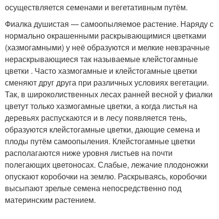
осуществляется семенами и вегетативным путём.
Фиалка душистая — самоопыляемое растение. Наряду с
нормально окрашенными раскрывающимися цветками
(хазмогамными) у неё образуются и мелкие невзрачные
нераскрывающиеся так называемые клейстогамные
цветки . Часто хазмогамные и клейстогамные цветки
сменяют друг друга при различных условиях вегетации.
Так, в широколиственных лесах ранней весной у фиалки
цветут только хазмогамные цветки, а когда листья на
деревьях распускаются и в лесу появляется тень,
образуются клейстогамные цветки, дающие семена и
плоды путём самоопыления. Клейстогамные цветки
располагаются ниже уровня листьев на почти
полегающих цветоносах. Слабые, лежачие плодоножки
опускают коробочки на землю. Раскрываясь, коробочки
высыпают зрелые семена непосредственно под
материнским растением
.