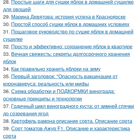
28.
Простые шаги для сушки яблок в домашней сушилке
для овощей
29.
Марина Девятова: история успеха в Красноярске
30.
Простой способ сушки яблок в домашних условиях
31.
Пошаговое руководство по сушке яблок в домашней
сушилке
32.
Просто и эффективно: сохранение яблок в квартире
33.
Вечная свежесть: секреты долгосрочного хранения
яблок
34.
Как правильно хранить яблоки на зиму
35.
Первый заголовок: "Опасность вакцинации от
коронавируса: реальность или мифы
36.
Схема обработки и ПОДКОРМКИ винограда:
основные принципы и технологии
37.
Годичный цикл виноградного куста: от зимней спячки
до созревания ягод
38.
Картофель рамона описание сорта. Описание сорта
39.
Сорт томатов Ажур F1. Описание и характеристика
сорта