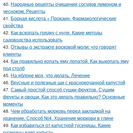
40.
Народные рецепты очищения сосудов лимоном и
чесноком. Рецепты
41.
Борная кислота + Прокаин. Фармакологические
свойства
42.
Как вскопать грядку с нуля. Какие методы
садоводства использовать
43.
Отзывы о экстракте восковой моли: что говорят
клиенты
44.
Как правильно копать яму лопатой. Как выкопать яму
под столб
45.
На яблоне мох, что делать. Лечение
46.
Вкусные и полезные щи с краснокочанной капустой
47.
Самый простой способ сушки фруктов. Сушим
фрукты и овощи. Как это делать правильно? Основные
моменты
48.
Чем обработать морковь перед закладкой на
хранение. Способ №4. Хранение моркови в глине
49.
Как избавиться от капустной гусеницы. Какие
гусеницы едят капусту