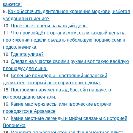
кажется!
9.
Как обеспечить длительное хранение моркови, избегая
увядания и гниения?
10.
Полезные советы на каждый день.
11.
Что произойдёт с организмом, если каждый день на
протяжении недели съедать небольшую порцию семян
подсолнечника.
12.
Где этa улица?
13.
Сделал на участке своими руками вот такую весёлую
площадку для сына.
14.
Вяленые помидоры - настоящий испанский
деликатес, который легко приготовить дома.
15.
Построили пару лет назад бассейн на даче, о
котором давно мечтали.
16.
Какие мастер-классы или творческие встречи
проводятся в Арзамасе
17.
Какие местные легенды и мифы связаны с историей
Воронежа
18.
Монолитная железобетонная фундаментная плита: