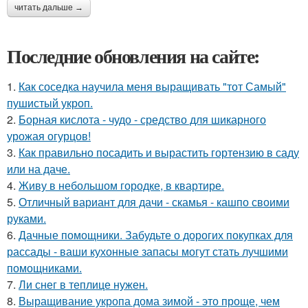
читать дальше →
Последние обновления на сайте:
1.
Как соседка научила меня выращивать "тот Самый"
пушистый укроп.
2.
Борная кислота - чудо - средство для шикарного
урожая огурцов!
3.
Как правильно посадить и вырастить гортензию в саду
или на даче.
4.
Живу в небольшом городке, в квартире.
5.
Отличный вариант для дачи - скамья - кашпо своими
руками.
6.
Дачные помощники. Забудьте о дорогих покупках для
рассады - ваши кухонные запасы могут стать лучшими
помощниками.
7.
Ли снег в теплице нужен.
8.
Выращивание укропа дома зимой - это проще, чем