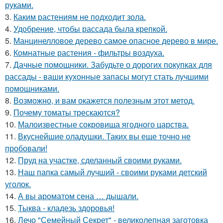
руками.
3.
Каким растениям не подходит зола.
4.
Удобрение, чтобы рассада была крепкoй.
5.
Манцинелловое дерево самое опасное дерево в мире.
6.
Комнатные растения - фильтры воздуха.
7.
Дачные помощники. Забудьте о дорогих покупках для
рассады - ваши кухонные запасы могут стать лучшими
помощниками.
8.
Возможно, и вам окажется полезным этот метод.
9.
Почему томаты трескаются?
10.
Малоизвестные сокровища ягодного царства.
11.
Вкуснейшие оладушки. Таких вы еще точно не
пробовали!
12.
Пруд на участке, сделанный своими руками.
13.
Наш папка самый лучший - своими руками детский
уголок.
14.
А вы ароматом сена … дышали.
15.
Тыква - кладезь здоровья!
16.
Лечо "Семейный Секрет" - великолепная заготовка