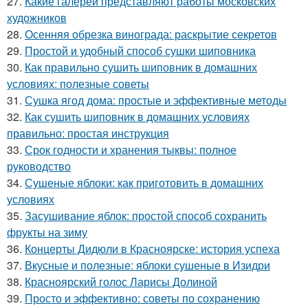
27.
Какие галереи представляют работы московских
художников
28.
Осенняя обрезка винограда: раскрытие секретов
29.
Простой и удобный способ сушки шиповника
30.
Как правильно сушить шиповник в домашних
условиях: полезные советы
31.
Сушка ягод дома: простые и эффективные методы
32.
Как сушить шиповник в домашних условиях
правильно: простая инструкция
33.
Срок годности и хранения тыквы: полное
руководство
34.
Сушеные яблоки: как приготовить в домашних
условиях
35.
Засушивание яблок: простой способ сохранить
фрукты на зиму
36.
Концерты Дидюли в Красноярске: история успеха
37.
Вкусные и полезные: яблоки сушеные в Изидри
38.
Красноярский голос Ларисы Долиной
39.
Просто и эффективно: советы по сохранению