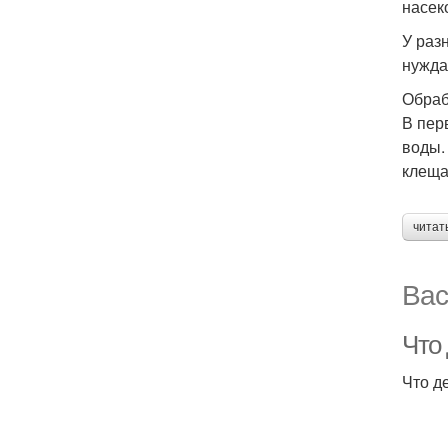
насек
У раз
нужда
Обраб
В пер
воды.
клеща
читат
Вас
Что
Что д