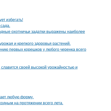
ет избегать!
сада.
одные охотничьи задатки выражены наиболее
 урожая и крепкого здоровья растений.
ению первых корешков у любого черенка всего
, славится своей высокой урожайностью и
мает любую форму.
ходным на протяжении всего лета.