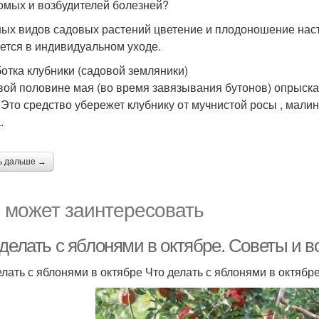
омых и возбудителей болезней?
ных видов садовых растений цветение и плодоношение наст
ется в индивидуальном уходе.
отка клубники (садовой земляники)
вой половине мая (во время завязывания бутонов) опрыскайт
 Это средство убережет клубнику от мучнистой росы , мали
.
ь дальше →
 может заинтересовать
 делать с яблонями в октябре. Советы и 
елать с яблонями в октябре Что делать с яблонями в октябр