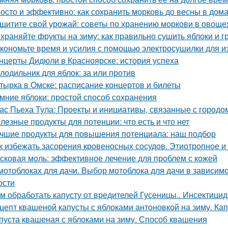
осто и эффективно: как сохранить морковь до весны в дом
щитите свой урожай: советы по хранению моркови в овощ
храняйте фрукты на зиму: как правильно сушить яблоки и 
кономьте время и усилия с помощью электросушилки для из
нцерты Дидюли в Красноярске: история успеха
лодильник для яблок: за или против
тырка в Омске: расписание концертов и билеты
мние яблоки: простой способ сохранения
ас Пьеха Тула: Проекты и инициативы, связанные с городо
лезные продукты для потенции: что есть и что нет
чшие продукты для повышения потенциала: наш подбор
к избежать засорения кровеносных сосудов. Этиотропное и 
сковая моль: эффективное лечение для проблем с кожей
мотоблоках для дачи. Выбор мотоблока для дачи в зависимо
ости
м обработать капусту от вредителей Гусеницы.. Инсектици
цепт квашеной капусты с яблоками антоновкой на зиму. Ка
пуста квашеная с яблоками на зиму. Способ квашения