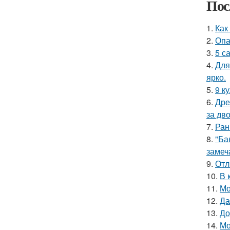
Пос
1.
Как
2.
Опа
3.
5 с
4.
Для
ярко.
5.
9 к
6.
Дре
за дво
7.
Ран
8.
"Ба
замеч
9.
Отл
10.
В 
11.
Мо
12.
Да
13.
До
14.
Мо