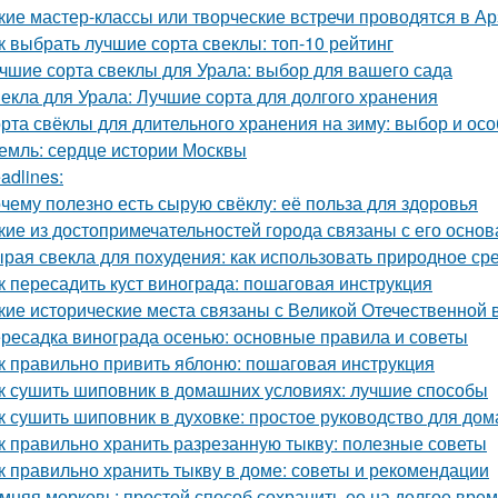
кие мастер-классы или творческие встречи проводятся в А
к выбрать лучшие сорта свеклы: топ-10 рейтинг
чшие сорта свеклы для Урала: выбор для вашего сада
екла для Урала: Лучшие сорта для долгого хранения
рта свёклы для длительного хранения на зиму: выбор и ос
емль: сердце истории Москвы
adlines:
чему полезно есть сырую свёклу: её польза для здоровья
кие из достопримечательностей города связаны с его осно
рая свекла для похудения: как использовать природное ср
к пересадить куст винограда: пошаговая инструкция
кие исторические места связаны с Великой Отечественной 
ресадка винограда осенью: основные правила и советы
к правильно привить яблоню: пошаговая инструкция
к сушить шиповник в домашних условиях: лучшие способы
к сушить шиповник в духовке: простое руководство для до
к правильно хранить разрезанную тыкву: полезные советы
к правильно хранить тыкву в доме: советы и рекомендации
мняя морковь: простой способ сохранить ее на долгое вре