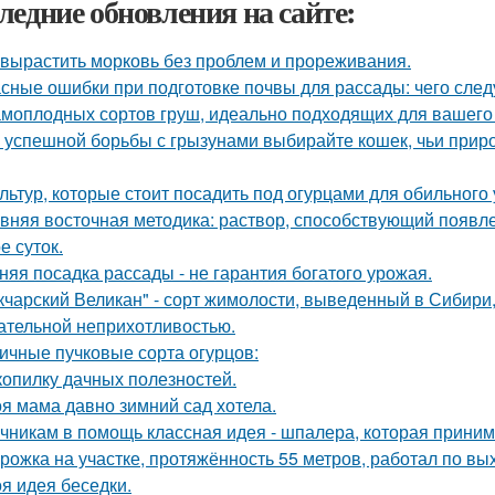
ледние обновления на сайте:
 вырастить морковь без проблем и прореживания.
сные ошибки при подготовке почвы для рассады: чего следу
амоплодных сортов груш, идеально подходящих для вашего 
 успешной борьбы с грызунами выбирайте кошек, чьи прир
ультур, которые стоит посадить под огурцами для обильного
вняя восточная методика: раствор, способствующий появл
е суток.
няя посадка рассады - не гарантия богатого урожая.
кчарский Великан" - сорт жимолости, выведенный в Сибири
ательной неприхотливостью.
ичные пучковые сорта огурцов:
копилку дачных полезностей.
я мама давно зимний сад хотела.
чникам в помощь классная идея - шпалера, которая прини
рожка на участке, протяжённость 55 метров, работал по вы
я идея беседки.