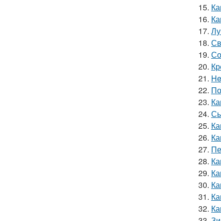
15.
Ка
16.
Ка
17.
Лу
18.
Св
19.
Со
20.
Кр
21.
He
22.
По
23.
Ка
24.
Сы
25.
Ка
26.
Ка
27.
Пе
28.
Ка
29.
Ка
30.
Ка
31.
Ка
32.
Ка
33.
Зи