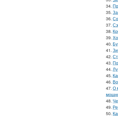
34.
Пр
35.
За
36.
Со
37.
Сэ
38.
Ко
39.
Хо
40.
Бу
41.
Зи
42.
Ст
43.
По
44.
Лу
45.
Ка
46.
Во
47.
О 
мощн
48.
Че
49.
Ре
50.
Ка