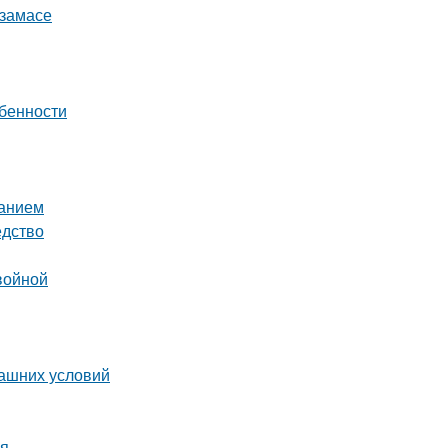
рзамасе
обенности
ванием
едство
войной
машних условий
мя