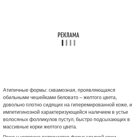
Атипичные формы: сквамозная, проявляющаяся
обильными чешейками беловато – желтого цвета,
довольно плотно сидящих на гиперемированной коже, и
импетигинозной характеризующейся наличием в устье
волосяных фолликулов пустул, быстро подсыхающих в
массивные корки желтого цвета.
Реже у человека встречается фавус гладкой кожи .