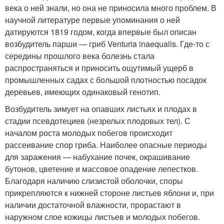
века о ней знали, но она не приносила много проблем. В
научной литературе первые упоминания о ней
датируются 1819 годом, когда впервые был описан
возбудитель парши — гриб Venturia inaequalis. Где-то с
середины прошлого века болезнь стала
распространяться и приносить ощутимый ущерб в
промышленных садах с большой плотностью посадок
деревьев, имеющих одинаковый генотип.
Возбудитель зимует на опавших листьях и плодах в
стадии псевдотециев (незрелых плодовых тел). С
началом роста молодых побегов происходит
рассеивание спор гриба. Наиболее опасные периоды
для заражения — набухание почек, окрашивание
бутонов, цветение и массовое опадение лепестков.
Благодаря наличию слизистой оболочки, споры
прикрепляются к нижней стороне листьев яблони и, при
наличии достаточной влажности, прорастают в
наружном слое кожицы листьев и молодых побегов.