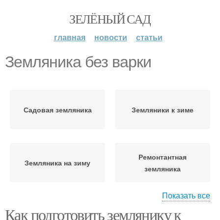
ЗЕЛЁНЫЙ САД
главная
новости
статьи
Земляника без варки
Садовая земляника
Земляники к зиме
Ремонтантная
Земляника на зиму
земляника
Показать все
Как подготовить землянику к
Уход за ремонтантной
Земляники без