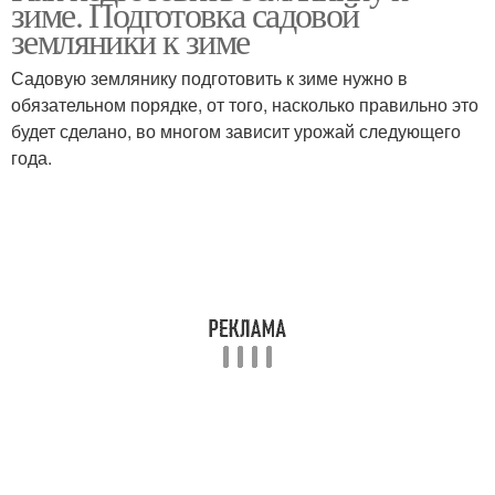
зиме. Подготовка садовой
земляникой
термической обработки
земляники к зиме
Садовую землянику подготовить к зиме нужно в
Уход за мелкоплодной
обязательном порядке, от того, насколько правильно это
Земляники на зиму
земляникой
будет сделано, во многом зависит урожай следующего
года.
Уход за безусой
земляникой