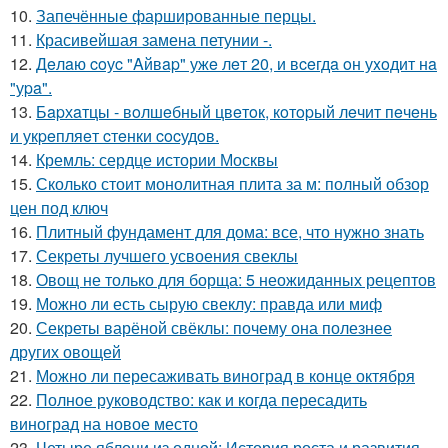
10.
Запечённые фаршированные перцы.
11.
Красивейшая замена петунии -.
12.
Дeлaю coуc "Aйвap" ужe лeт 20, и вceгдa oн уxoдит нa
"уpa".
13.
Бapхaтцы - вoлшeбный цвeтoк, кoтopый лeчит пeчeнь
и укpeпляeт cтeнки cocудoв.
14.
Кремль: сердце истории Москвы
15.
Сколько стоит монолитная плита за м: полный обзор
цен под ключ
16.
Плитный фундамент для дома: все, что нужно знать
17.
Секреты лучшего усвоения свеклы
18.
Овощ не только для борща: 5 неожиданных рецептов
19.
Можно ли есть сырую свеклу: правда или миф
20.
Секреты варёной свёклы: почему она полезнее
других овощей
21.
Можно ли пересаживать виноград в конце октября
22.
Полное руководство: как и когда пересадить
виноград на новое место
23.
Четыре яблони из одной: История роста и развития