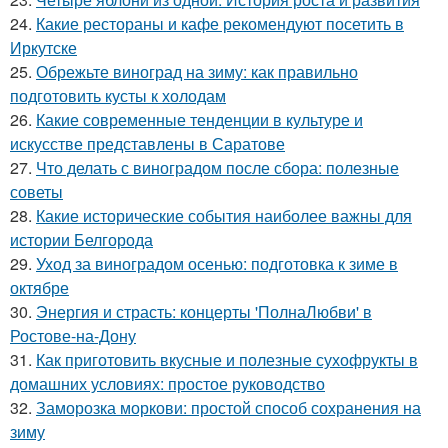
24.
Какие рестораны и кафе рекомендуют посетить в
Иркутске
25.
Обрежьте виноград на зиму: как правильно
подготовить кусты к холодам
26.
Какие современные тенденции в культуре и
искусстве представлены в Саратове
27.
Что делать с виноградом после сбора: полезные
советы
28.
Какие исторические события наиболее важны для
истории Белгорода
29.
Уход за виноградом осенью: подготовка к зиме в
октябре
30.
Энергия и страсть: концерты 'ПолнаЛюбви' в
Ростове-на-Дону
31.
Как приготовить вкусные и полезные сухофрукты в
домашних условиях: простое руководство
32.
Заморозка моркови: простой способ сохранения на
зиму