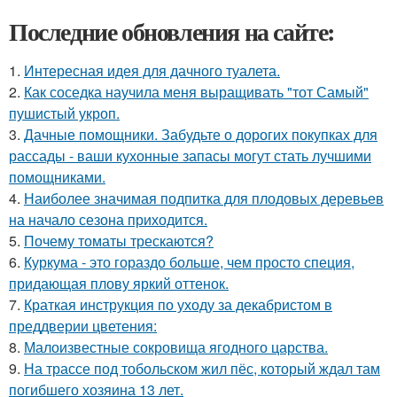
Последние обновления на сайте:
1.
Интересная идея для дачного туалета.
2.
Как соседка научила меня выращивать "тот Самый"
пушистый укроп.
3.
Дачные помощники. Забудьте о дорогих покупках для
рассады - ваши кухонные запасы могут стать лучшими
помощниками.
4.
Наиболее значимая подпитка для плодовых деревьев
на начало сезона приходится.
5.
Почему томаты трескаются?
6.
Куркума - это гораздо больше, чем просто специя,
придающая плову яркий оттенок.
7.
Краткая инструкция по уходу за декабристом в
преддверии цветения:
8.
Малоизвестные сокровища ягодного царства.
9.
На трассе под тобольском жил пёс, который ждал там
погибшего хозяина 13 лет.