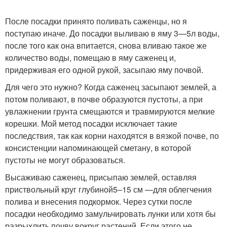
После посадки принято поливать саженцы, но я
поступаю иначе. До посадки выливаю в яму 3—5л воды,
после того как она впитается, снова вливаю такое же
количество воды, помещаю в яму саженец и,
придерживая его одной рукой, засыпаю яму почвой.
Для чего это нужно? Когда саженец засыпают землей, а
потом поливают, в почве образуются пустоты, а при
увлажнении грунта смещаются и травмируются мелкие
корешки. Мой метод посадки исключает такие
последствия, так как корни находятся в вязкой почве, по
консистенции напоминающей сметану, в которой
пустоты не могут образоваться.
Высаживаю саженец, присыпаю землей, оставляя
приствольный круг глубиной
5–15 см —
для облегчения
полива и внесения подкормок. Через сутки после
посадки необходимо замульчировать лунки или хотя бы
разрыхлить почву вокруг растений. Если этого не