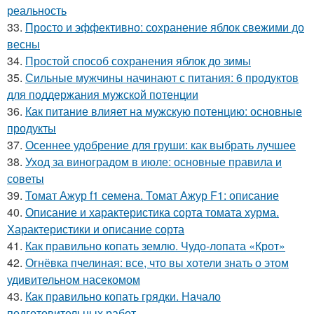
реальность
33.
Просто и эффективно: сохранение яблок свежими до
весны
34.
Простой способ сохранения яблок до зимы
35.
Сильные мужчины начинают с питания: 6 продуктов
для поддержания мужской потенции
36.
Как питание влияет на мужскую потенцию: основные
продукты
37.
Осеннее удобрение для груши: как выбрать лучшее
38.
Уход за виноградом в июле: основные правила и
советы
39.
Томат Ажур f1 семена. Томат Ажур F1: описание
40.
Описание и характеристика сорта томата хурма.
Характеристики и описание сорта
41.
Как правильно копать землю. Чудо-лопата «Крот»
42.
Огнёвка пчелиная: все, что вы хотели знать о этом
удивительном насекомом
43.
Как правильно копать грядки. Начало
подготовительных работ