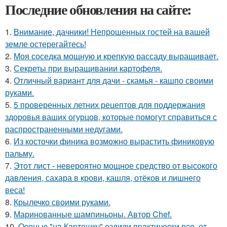
Последние обновления на сайте:
1.
Внимание, дачники! Непрошенных гостей на вашей
земле остерегайтесь!
2.
Моя соседка мощную и крепкую рассаду выращивает.
3.
Секреты при выращивании картофеля.
4.
Отличный вариант для дачи - скамья - кашпо своими
руками.
5.
5 проверенных летних рецептов для поддержания
здоровья ваших огурцов, которые помогут справиться с
распространенными недугами.
6.
Из косточки финика возможно вырастить финиковую
пальму.
7.
Этот лист - невероятно мощное средство от высокого
давления, сахара в крови, кашля, отёков и лишнего
веса!
8.
Крылечко своими руками.
9.
Маринованные шампиньоны. Автор Chef.
10.
Oceнью "нa Кapтошку" eздили пpaктичecки вce, от