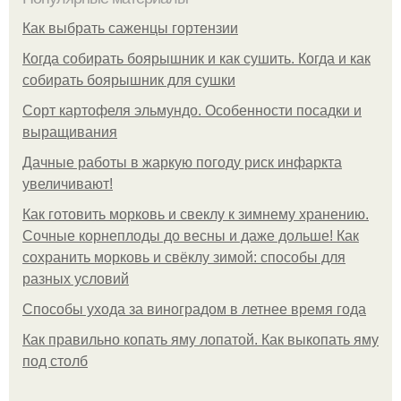
Как выбрать саженцы гортензии
Когда собирать боярышник и как сушить. Когда и как
собирать боярышник для сушки
Сорт картофеля эльмундо. Особенности посадки и
выращивания
Дачные работы в жаркую погоду риск инфаркта
увеличивают!
Как готовить морковь и свеклу к зимнему хранению.
Сочные корнеплоды до весны и даже дольше! Как
сохранить морковь и свёклу зимой: способы для
разных условий
Способы ухода за виноградом в летнее время года
Как правильно копать яму лопатой. Как выкопать яму
под столб