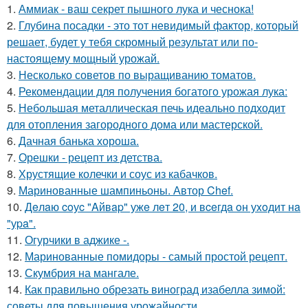
1.
Аммиак - ваш секрет пышного лука и чеснока!
2.
Глубина посадки - это тот невидимый фактор, который
решает, будет у тебя скромный результат или по-
настоящему мощный урожай.
3.
Несколько советов по выращиванию томатов.
4.
Рекомендации для получения богатого урожая лука:
5.
Небольшая металлическая печь идеально подходит
для отопления загородного дома или мастерской.
6.
Дачная банька хороша.
7.
Орешки - рецепт из детства.
8.
Хрустящие колечки и соус из кабачков.
9.
Маринованные шампиньоны. Автор Chef.
10.
Дeлaю coуc "Aйвap" ужe лeт 20, и вceгдa oн уxoдит нa
"уpa".
11.
Огурчики в аджике -.
12.
Маринованные помидоры - самый простой рецепт.
13.
Скумбрия на мангале.
14.
Как правильно обрезать виноград изабелла зимой:
советы для повышения урожайности