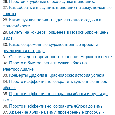
26.
Простой и удобный способ сушки шиповника
27.
Как собрать и высушить шиповник на зиму: полезные
советы
28.
Какие лучшие варианты для активного отдыха в
Новосибирске
29.
Билеты на концерт Горшенёв в Новосибирске: цены
и даты
30.
Какие современные художественные проекты
реализуются в городе
31.
Секреты долговременного хранения моркови в песке
32.
Просто и быстро: рецепт сушки яблок на
электросушилке
33.
Концерты Дидюли в Красноярске: история успеха
34.
Просто и эффективно: сохранить купленные впрок
яблоки
35.
Просто и эффективно: сохраним яблоки и груши до
зимы
36.
Просто и эффективно: сохранить яблоки до зимы
37.
Хранение яблок на зиму: проверенные способы и