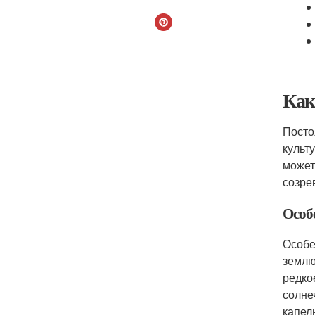
Как
Посто
культ
может
созре
Особ
Особе
землю
редко
солне
капел