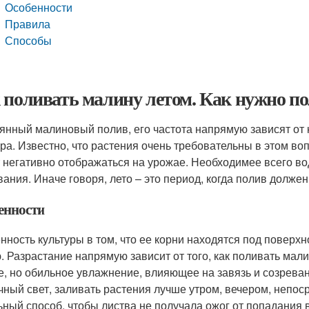
Особенности
Правила
Способы
 поливать малину летом. Как нужно п
янный малиновый полив, его частота напрямую зависят от 
ура. Известно, что растения очень требовательны в этом в
 негативно отображаться на урожае. Необходимее всего вод
вания. Иначе говоря, лето – это период, когда полив долж
енности
нность культуры в том, что ее корни находятся под поверхн
. Разрастание напрямую зависит от того, как поливать ма
е, но обильное увлажнение, влияющее на завязь и созреван
чный свет, заливать растения лучше утром, вечером, непос
ьный способ, чтобы листва не получала ожог от попадания 