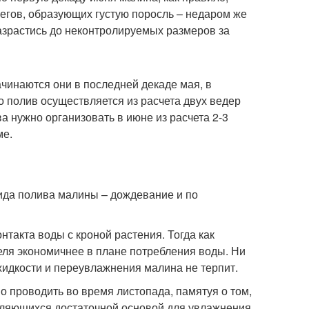
бегов, образующих густую поросль – недаром же
зрастись до неконтролируемых размеров за
чинаются они в последней декаде мая, в
 полив осуществляется из расчета двух ведер
 нужно организовать в июне из расчета 2-3
ме.
ида полива малины – дождевание и по
такта воды с кроной растения. Тогда как
ля экономичнее в плане потребления воды. Ни
жидкости и переувлажнения малина не терпит.
о проводить во время листопада, памятуя о том,
являющихся достаточной основой для увлажнения