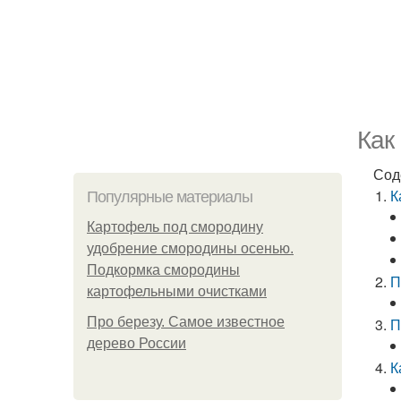
Как
Сод
К
Популярные материалы
Картофель под смородину
удобрение смородины осенью.
Подкормка смородины
П
картофельными очистками
Про березу. Самое известное
П
дерево России
К