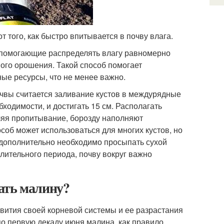
т того, как быстро впитывается в почву влага.
 помогающие распределять влагу равномерно
ого орошения. Такой способ помогает
ые ресурсы, что не менее важно.
вы считается заливание кустов в междурядные
бходимости, и достигать 15 см. Располагать
вляя пропитывание, борозду наполняют
особ может использоваться для многих кустов, но
и дополнительно необходимо просыпать сухой
лительного периода, почву вокруг важно
ать малину?
звития своей корневой системы и ее разрастания
по первую декаду июня малина, как правило,