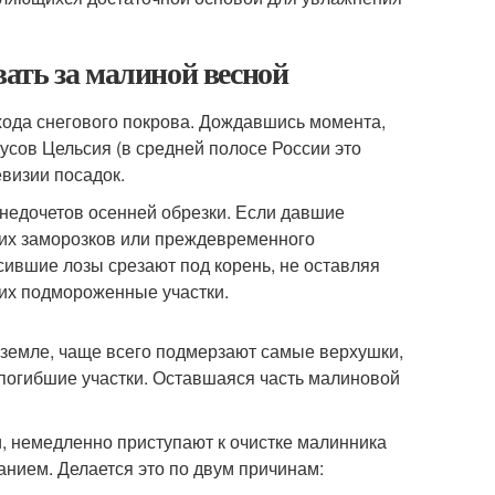
ать за малиной весной
схода снегового покрова. Дождавшись момента,
усов Цельсия (в средней полосе России это
евизии посадок.
недочетов осенней обрезки. Если давшие
них заморозков или преждевременного
сившие лозы срезают под корень, не оставляя
них подмороженные участки.
к земле, чаще всего подмерзают самые верхушки,
 погибшие участки. Оставшаяся часть малиновой
, немедленно приступают к очистке малинника
анием. Делается это по двум причинам: