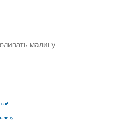
поливать малину
сной
малину