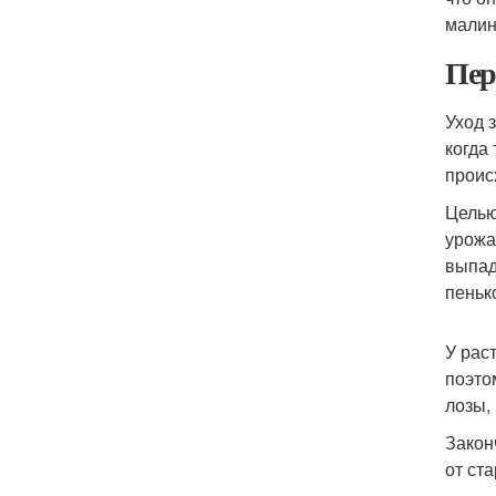
малин
Пер
Уход 
когда
проис
Целью
урожа
выпад
пеньк
У рас
поэто
лозы,
Закон
от ст