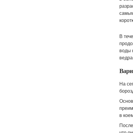
разра
самым
корот
В теч
продо
воды 
ведра
Вари
На се
бороз
Основ
преим
в кое
После
что о