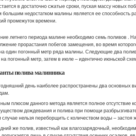
стается в достаточно сжатые сроки, пуская массу новых по
 большим недостатком малины является ее способность ра
кий промежуток времени.
ение летнего периода малине необходимо семь поливов . На
лжение прорастания побегов замещения, во время которого
на один погонный метр ряда малины. Следующие два полива
 на погонный метр, затем в июле – идентично июньской схе
анты полива малинника
годняшний день наиболее распространены два основных в
дам.
ным плюсом данного метода является полное отсутствие кон
уществом дождевания и полива при помощи разбрызгивате
м случае нельзя переборщить с количеством воды – застоя 
дний же полив, известный как влагозарядочный, необходим
н допускается лишь в случае отсутствия осенних осадков, 