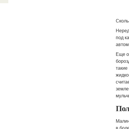
Сколь
Неред
под к
автом
Еще о
бороз
такие
жидко
счита
земле
мульч
Пол
Малин
в бол