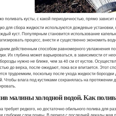
ко поливать кусты, с какой периодичностью, прямо зависит о
ко для сбора жидкости используются дождевые установки,
аждый куст. Популярным становится использование капельн
атизировать процесс, внести и существенно экономить водн
дним действенным способом равномерного увлажнения поч
дки. Их глубина может варьироваться, в зависимости от нео
 борозды нужно не ближе, чем за 40 см от кустов. Осущест
стью до верха, после ожидают, пока все впитается. Этот сп
ется трудоемким, поскольку после ухода жидкости бороздк
й. Чтобы влага под кустиками сохранялась на протяжении д
ировать.
ив малины холодной водой. Как полив
а требует редкого, но достаточно обильного полива для ра
ее глубокие слои почвы. В период с последней декады мая 