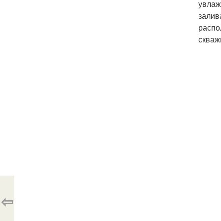
увлаж
залив
распо
скваж
⇦