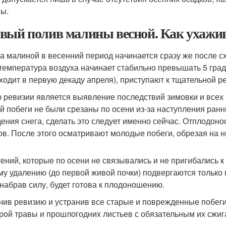
ы.
вый полив малины весной. Как ухажив
за малиной в весенний период начинается сразу же после 
 температура воздуха начинает стабильно превышать 5 град
ходит в первую декаду апреля), приступают к тщательной р
 ревизии является выявление последствий зимовки и всех 
й побеги не были срезаны по осени из-за наступления ран
ения снега, сделать это следует именно сейчас. Отплодоно
ов. После этого осматривают молодые побеги, обрезая на 
тений, которые по осени не связывались и не пригибались 
му удалению (до первой живой почки) подвергаются только
 набрав силу, будет готова к плодоношению.
чив ревизию и устранив все старые и поврежденные побеги
арой травы и прошлогодних листьев с обязательным их сжиг