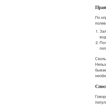
Прав
По оп
полив
Зал
вод
Пол
поп
Сколь
Нельз
бывае
необх
Спос
Говор
попул