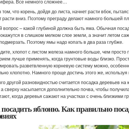
ифера. Все немного сложнее…
 том, что корень, дойдя до листа, начнет расти вбок, пытая
т расти вниз. Поэтому преграду делают намного большей пл
й вопрос – какой глубиной должна быть яма. Обычная посадка
 окажутся в слишком мелком слое земли, а значит летом саже
 подмерзать. Поэтому ямы надо копать в два раза глубже.
идите, хлопот с листом железа намного больше, чем просто
прием лучше применять, когда грунтовые воды близко. Просто
ировать разветвленную корневую систему можно, особенно е
льно хлопотно. Намного проще достичь этого же, используя
го другой разновидностью считается посадка деревьев на к
, а сверху насыпается дополнительно почва, чтобы получил
гают, когда деревья сажают на участках с очень близкими 
 посадить яблоню. Как правильно пос
овиях