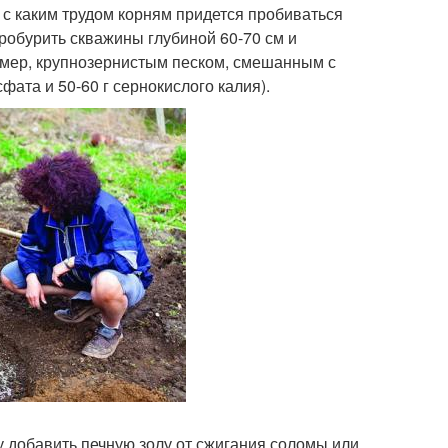
м с каким трудом корням придется пробиваться
робурить скважины глубиной 60-70 см и
имер, крупнозернистым песком, смешанным с
ата и 50-60 г сернокислого калия).
у добавить печную золу от сжигания соломы или