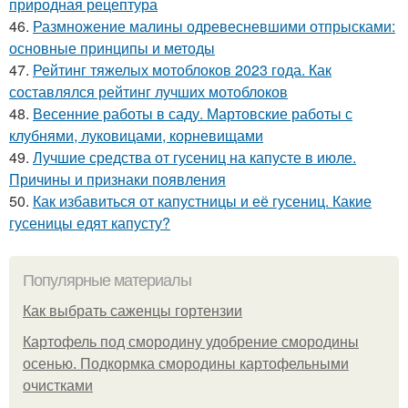
природная рецептура
46.
Размножение малины одревесневшими отпрысками:
основные принципы и методы
47.
Рейтинг тяжелых мотоблоков 2023 года. Как
составлялся рейтинг лучших мотоблоков
48.
Весенние работы в саду. Мартовские работы с
клубнями, луковицами, корневищами
49.
Лучшие средства от гусениц на капусте в июле.
Причины и признаки появления
50.
Как избавиться от капустницы и её гусениц. Какие
гусеницы едят капусту?
Популярные материалы
Как выбрать саженцы гортензии
Картофель под смородину удобрение смородины
осенью. Подкормка смородины картофельными
очистками