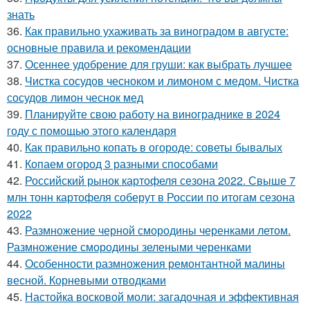
знать
36.
Как правильно ухаживать за виноградом в августе:
основные правила и рекомендации
37.
Осеннее удобрение для груши: как выбрать лучшее
38.
Чистка сосудов чесноком и лимоном с медом. Чистка
сосудов лимон чеснок мед
39.
Планируйте свою работу на винограднике в 2024
году с помощью этого календаря
40.
Как правильно копать в огороде: советы бывалых
41.
Копаем огород 3 разными способами
42.
Российский рынок картофеля сезона 2022. Свыше 7
млн тонн картофеля соберут в России по итогам сезона
2022
43.
Размножение черной смородины черенками летом.
Размножение смородины зелеными черенками
44.
Особенности размножения ремонтантной малины
весной. Корневыми отводками
45.
Настойка восковой моли: загадочная и эффективная