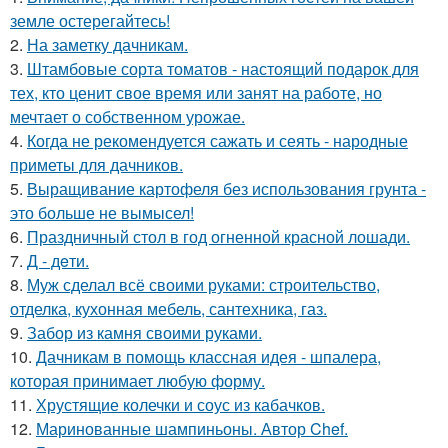
земле остерегайтесь!
2.
На заметку дачникам.
3.
Штамбовые сорта томатов - настоящий подарок для
тех, кто ценит свое время или занят на работе, но
мечтает о собственном урожае.
4.
Когда не рекомендуется сажать и сеять - народные
приметы для дачников.
5.
Выращивание картофеля без использования грунта -
это больше не вымысел!
6.
Праздничный стол в год огненной красной лошади.
7.
Д - дeти.
8.
Муж сделал всё своими руками: строительство,
отделка, кухонная мебель, сантехника, газ.
9.
Забор из камня своими руками.
10.
Дачникам в помощь классная идея - шпалера,
которая принимает любую форму.
11.
Хрустящие колечки и соус из кабачков.
12.
Маринованные шампиньоны. Автор Chef.