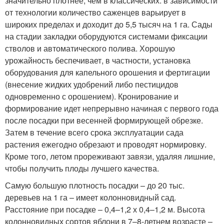
значительно плотнее, чем в классических: в зависимости
от технологии количество саженцев варьирует в
широких пределах и доходит до 5,5 тысяч на 1 га. Сады
на стадии закладки оборудуются системами фиксации
стволов и автоматического полива. Хорошую
урожайность беспечивает, в частности, установка
оборудования для капельного орошения и фертигации
(внесение жидких удобрений либо пестицидов
одновременно с орошением). Кронирование и
формирование идет непрерывно начиная с первого года
после посадки при весенней формирующей обрезке.
Затем в течение всего срока эксплуатации сада
растения ежегодно обрезают и проводят нормировку.
Кроме того, летом прореживают завязи, удаляя лишние,
чтобы получить плоды лучшего качества.
Самую большую плотность посадки – до 20 тыс.
деревьев на 1 га – имеет колонновидный сад.
Расстояние при посадке – 0,4–1,2 х 0,4–1,2 м. Высота
колонновидных сортов яблони в 7–8-летнем возрасте –