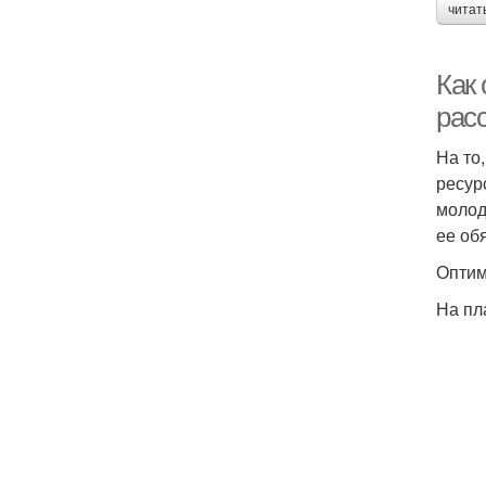
читат
Как
рас
На то
ресур
молод
ее об
Оптим
На пл