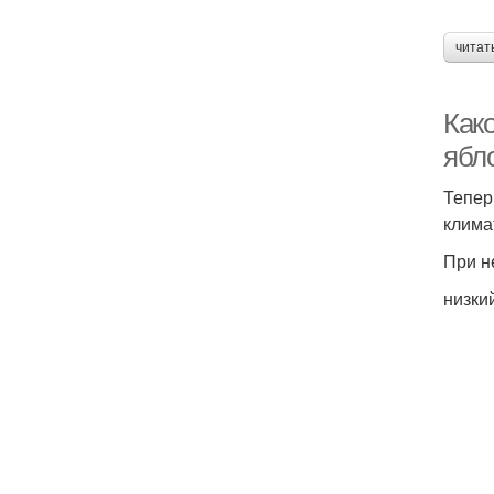
читат
Как
ябл
Тепер
клима
При н
низки