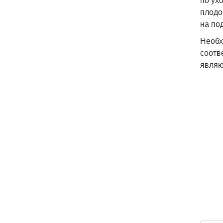
плодо
на по
Необх
соотв
являю