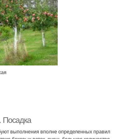
жая
. Посадка
буют выполнения вполне определенных правил
ствие боковых веток, очень большое количество