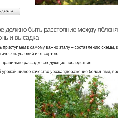
ь дальше →
ое должно быть расстояние между яблоня
онь и высадка
ь приступаем к самому важно этапу – составлению схемы, к
тических условий и от сортов.
еправильно рассадке следующие последствия:
й урожай;низкое качество урожая;поражение болезнями, в