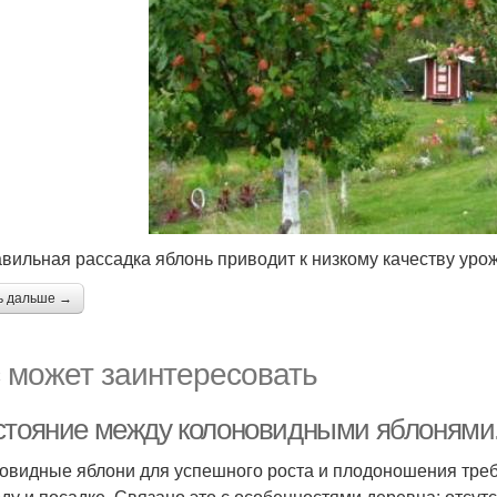
вильная рассадка яблонь приводит к низкому качеству уро
ь дальше →
 может заинтересовать
стояние между колоновидными яблонями
овидные яблони для успешного роста и плодоношения тре
оду и посадке. Связано это с особенностями деревца: отсут