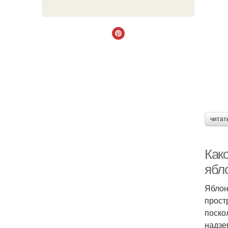
читат
Как
ябл
Яблон
прост
поско
надзе