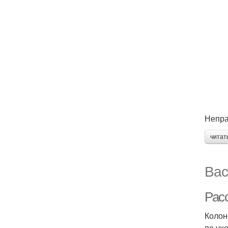
Непра
читат
Вас
Рас
Колон
по ух