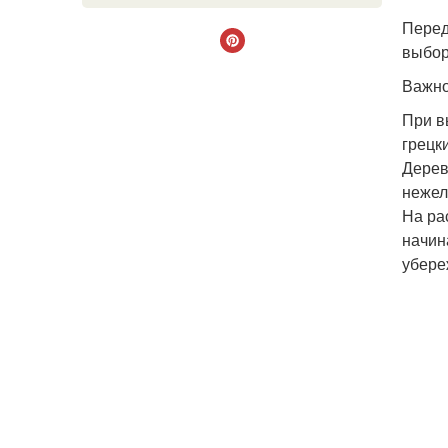
Перед
выбор
Важно
При в
грецк
Дерев
нежел
На ра
начин
убере