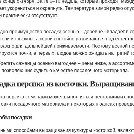
в конце октября. За те 6–10 недель, которые проходят меж
ает укорениться и окрепнуть. Температура зимой редко опус
й практически отсутствует.
дно преимущество посадки осенью – деревце «впадает в спя
тели и грызуны, а корни спокойно развиваются под естест
 важно для дальнейшей приживаемости. Поэтому весной пер
руются почки, а первых плодов можно ожидать на третий го
ретать саженцы осенью выгоднее – цены ниже, а ассортиме
, позволяющие судить о качестве посадочного материала.
адка персика из косточки. Выращивани
ка персика семенами может выполняться несколькими спос
товки посадочного материала и некоторых нюансах провед
обы посадки
ными способами выращивания культуры косточкой, являютс