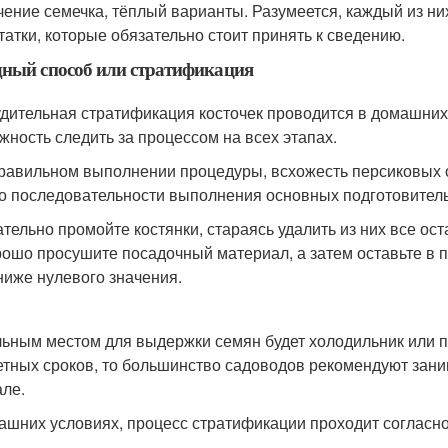
чение семечка, тёплый варианты. Разумеется, каждый из ни
татки, которые обязательно стоит принять к сведению.
ный способ или стратификация
дительная стратификация косточек проводится в домашних 
жность следить за процессом на всех этапах.
равильном выполнении процедуры, всхожесть персиковых се
 о последовательности выполнения основных подготовител
тельно промойте костянки, стараясь удалить из них все ост
ошо просушите посадочный материал, а затем оставьте в 
ниже нулевого значения.
ьным местом для выдержки семян будет холодильник или п
етных сроков, то большинство садоводов рекомендуют зан
ле.
ашних условиях, процесс стратификации проходит согласн