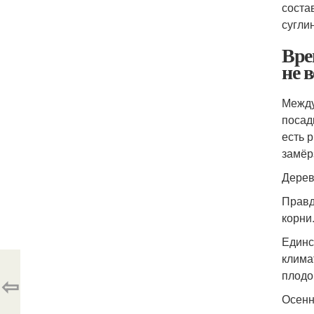
соста
суглин
Вре
не 
Между
посад
есть 
замёр
Дерев
Правд
корни
Единс
клима
плодо
⇦
Осенн