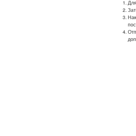
Для
Зат
Нак
пос
Отп
доп