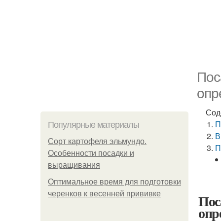
Пос
опр
Сод
П
Популярные материалы
В
Сорт картофеля эльмундо.
П
Особенности посадки и
выращивания
Оптимальное время для подготовки
черенков к весенней прививке
Пос
опр