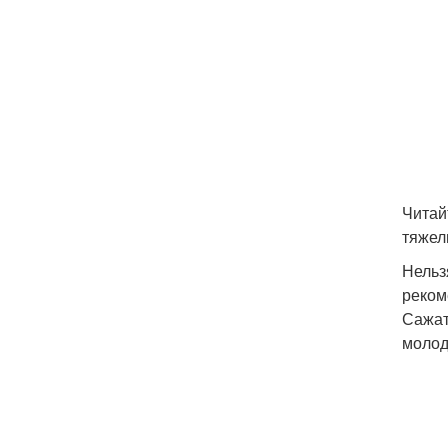
Читай
тяжел
Нельз
реком
Сажат
молод