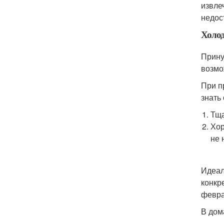
извле
недос
Холод
Прину
возмо
При п
знать
Тща
Хор
не 
Идеал
конкр
февра
В дом