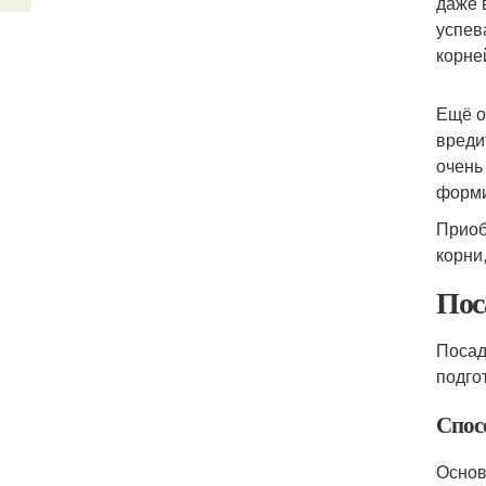
даже 
успев
корне
Ещё о
вреди
очень
форми
Приоб
корни
Пос
Посад
подго
Спос
Основ