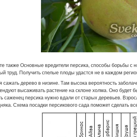
те также Основные вредители персика, способы борьбы с н
ый труд. Получить спелые плоды удастся не в каждом регио
я сажать дерево в низине. Там высока вероятность забола
ендуют высаживать растение на склоне холма. Оно будет б
ь саженец персика нужно вдали от старых деревьев. Взрос
няка. Схема посадки персикового сада поможет сделать вс