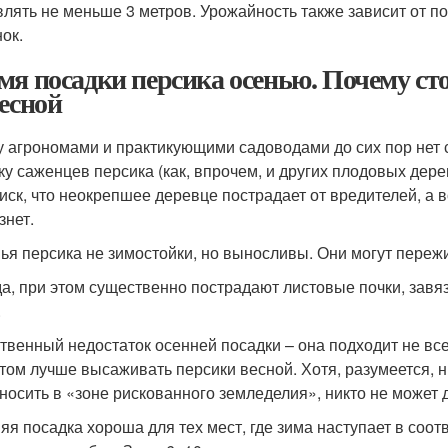
влять не меньше 3 метров. Урожайность также зависит от п
ок.
мя посадки персика осенью. Почему сто
весной
 агрономами и практикующими садоводами до сих пор нет с
ку саженцев персика (как, впрочем, и других плодовых дере
риск, что неокрепшее деревце пострадает от вредителей, а в
знет.
ья персика не зимостойки, но выносливы. Они могут переж
а, при этом существенно пострадают листовые почки, завя
.
твенный недостаток осенней посадки – она подходит не вс
том лучше высаживать персики весной. Хотя, разумеется, ни
носить в «зоне рискованного земледелия», никто не может д
яя посадка хороша для тех мест, где зима наступает в соот