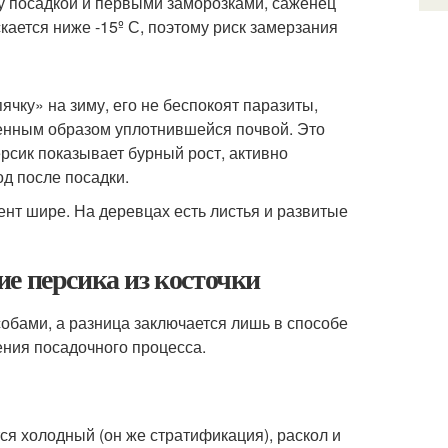
ду посадкой и первыми заморозками, саженец
кается ниже -15º С, поэтому риск замерзания
чку» на зиму, его не беспокоят паразиты,
венным образом уплотнившейся почвой. Это
сик показывает бурный рост, активно
д после посадки.
нт шире. На деревцах есть листья и развитые
е персика из косточки
обами, а разница заключается лишь в способе
ения посадочного процесса.
я холодный (он же стратификация), раскол и