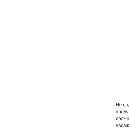
Не по
проду
должн
насаж