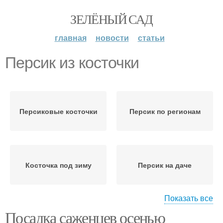
ЗЕЛЁНЫЙ САД
главная
новости
статьи
Персик из косточки
Персиковые косточки
Персик по регионам
Косточка под зиму
Персик на даче
Показать все
Посадка саженцев осенью
Дерева из косточки
Персик от посева