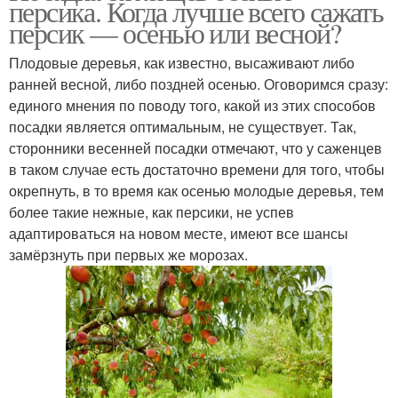
персика. Когда лучше всего сажать
персик — осенью или весной?
Плодовые деревья, как известно, высаживают либо
ранней весной, либо поздней осенью. Оговоримся сразу:
Косточки до урожая
Персик в грунт
единого мнения по поводу того, какой из этих способов
посадки является оптимальным, не существует. Так,
сторонники весенней посадки отмечают, что у саженцев
в таком случае есть достаточно времени для того, чтобы
Персик в открытый
Персик в средней
окрепнуть, в то время как осенью молодые деревья, тем
грунт
полосе
более такие нежные, как персики, не успев
адаптироваться на новом месте, имеют все шансы
замёрзнуть при первых же морозах.
Персик для
Персики в россии
подмосковья
Косточки в землю
Здоровый персик