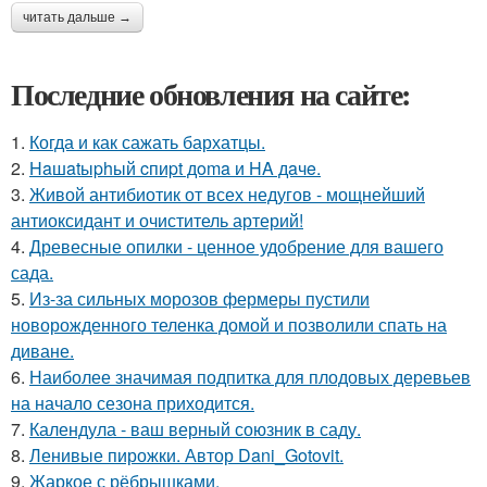
читать дальше →
Последние обновления на сайте:
1.
Когда и как сажать бархатцы.
2.
Haшatыphый cпиpt дoma и HA дaчe.
3.
Живой антибиотик от всех недугов - мощнейший
антиоксидант и очиститель артерий!
4.
Древесные опилки - ценное удобрение для вашего
сада.
5.
Из-за сильных морозов фермеры пустили
новорожденного теленка домой и позволили спать на
диване.
6.
Наиболее значимая подпитка для плодовых деревьев
на начало сезона приходится.
7.
Календула - ваш верный союзник в саду.
8.
Ленивые пирожки. Автор Dani_Gotovit.
9.
Жаркое с рёбрышками.