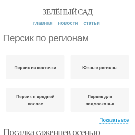
ЗЕЛЁНЫЙ САД
главная
новости
статьи
Персик по регионам
Персик из косточки
Южные регионы
Персик в средней
Персик для
полосе
подмосковья
Показать все
Посадка саженцев осенью
Персики в россии
Уход за персиком