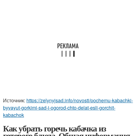
Источник:
https://zelynyjsad.info/novosti/pochemu-kabachki-
byvayut-gorkimi-sad-i-ogorod-chto-delat-esli-gorchit-
kabachok
Как убрать горечь кабачка из
готового блюда. Общая информация