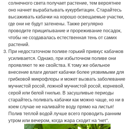
солнечного света получает растение, тем вероятнее
оно начнет вырабатывать кукурбитацин. Старайтесь
высаживать кабачки на хорошо освещаемые участки,
где они не будут затенены. Также регулярно
проводите прищипывание и прореживание посадок,
чтобы не создавалась естественная тень от самих
растений.
При недостаточном поливе горький привкус кабачков
усиливается. Однако, при избыточном поливе они
проявляют те же свойства. К тому же обильное
внесение влаги делает кабачки более уязвимыми для
грибковой микрофлоры и может вызвать заболевание
мучнистой росой, ложной мучнистой росой, корневой,
серой или белой гнилью. В засушливые периоды
старайтесь поливать кабачки как можно чаще, но ни в
коем случае не наливайте воду прямо на листья!
Полив теплой водой лучше всего проводить ранним
утром или вечером, когда жара сходит на “нет”.