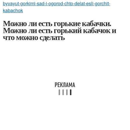
byvayut-gorkimi-sad-i-ogorod-chto-delat-esli-gorchit-
kabachok
Можно ли есть горькие кабачки.
Можно ли есть горький кабачок и
что можно сделать