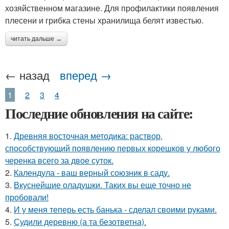
хозяйственном магазине. Для профилактики появления
плесени и грибка стены хранилища белят известью.
читать дальше →
← назад
вперед →
1
2
3
4
Последние обновления на сайте:
1.
Древняя восточная методика: раствор,
способствующий появлению первых корешков у любого
черенка всего за двое суток.
2.
Календула - ваш верный союзник в саду.
3.
Вкуснейшие оладушки. Таких вы еще точно не
пробовали!
4.
И у меня теперь есть банька - сделал своими руками.
5.
Судили деревню (а та безответна).