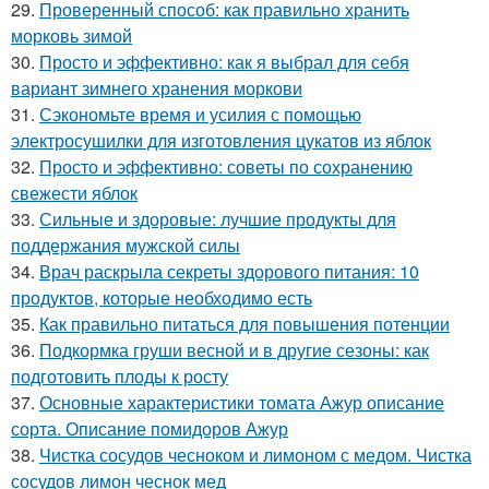
29.
Проверенный способ: как правильно хранить
морковь зимой
30.
Просто и эффективно: как я выбрал для себя
вариант зимнего хранения моркови
31.
Сэкономьте время и усилия с помощью
электросушилки для изготовления цукатов из яблок
32.
Просто и эффективно: советы по сохранению
свежести яблок
33.
Сильные и здоровые: лучшие продукты для
поддержания мужской силы
34.
Врач раскрыла секреты здорового питания: 10
продуктов, которые необходимо есть
35.
Как правильно питаться для повышения потенции
36.
Подкормка груши весной и в другие сезоны: как
подготовить плоды к росту
37.
Основные характеристики томата Ажур описание
сорта. Описание помидоров Ажур
38.
Чистка сосудов чесноком и лимоном с медом. Чистка
сосудов лимон чеснок мед