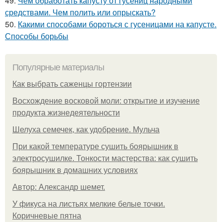
49.
Чем обработать капусту от гусениц народными
средствами. Чем полить или опрыскать?
50.
Какими способами бороться с гусеницами на капусте.
Способы борьбы
Популярные материалы
Как выбрать саженцы гортензии
Восхождение восковой моли: открытие и изучение
продукта жизнедеятельности
Шелуха семечек, как удобрение. Мульча
При какой температуре сушить боярышник в
электросушилке. Тонкости мастерства: как сушить
боярышник в домашних условиях
Автор: Александр шемет.
У фикуса на листьях мелкие белые точки.
Коричневые пятна