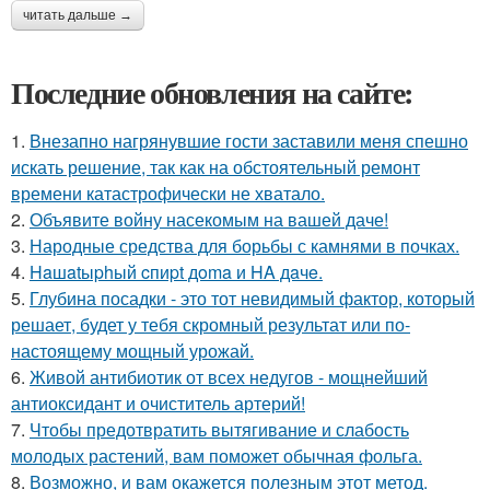
читать дальше →
Последние обновления на сайте:
1.
Внезапно нагрянувшие гости заставили меня спешно
искать решение, так как на обстоятельный ремонт
времени катастрофически не хватало.
2.
Объявите войну насекомым на вашей даче!
3.
Народные средства для борьбы с камнями в почках.
4.
Haшatыphый cпиpt дoma и HA дaчe.
5.
Глубина посадки - это тот невидимый фактор, который
решает, будет у тебя скромный результат или по-
настоящему мощный урожай.
6.
Живой антибиотик от всех недугов - мощнейший
антиоксидант и очиститель артерий!
7.
Чтобы предотвратить вытягивание и слабость
молодых растений, вам поможет обычная фольга.
8.
Возможно, и вам окажется полезным этот метод.