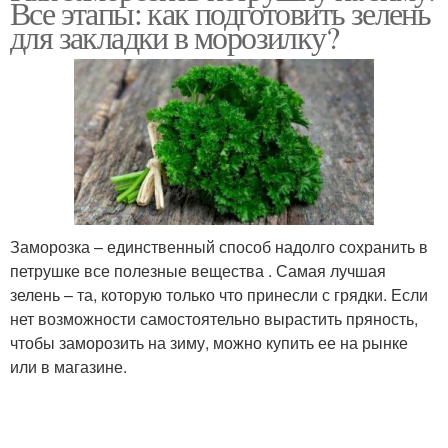
Все этапы: как подготовить зелень
для закладки в морозилку?
Петрушки для детей
Петрушка с солью
Петрушки для
Паста из петрушки
заготовки
Заморозка – единственный способ надолго сохранить в
петрушке все полезные вещества . Самая лучшая
зелень – та, которую только что принесли с грядки. Если
Паста на зиму
Икра из петрушки
нет возможности самостоятельно вырастить пряность,
чтобы заморозить на зиму, можно купить ее на рынке
или в магазине.
Петрушки для
Сушёная петрушка
организма