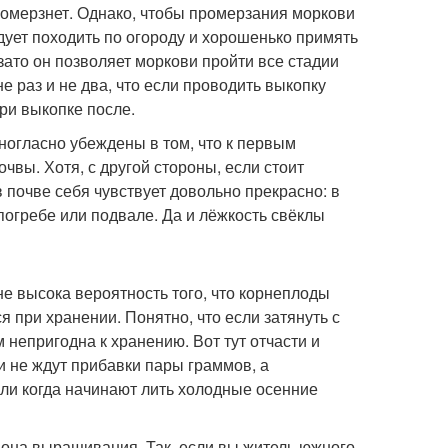
ромерзнет. Однако, чтобы промерзания моркови
дует походить по огороду и хорошенько примять
 зато он позволяет моркови пройти все стадии
е раз и не два, что если проводить выкопку
ри выкопке после.
иногласно убеждены в том, что к первым
чвы. Хотя, с другой стороны, если стоит
в почве себя чувствует довольно прекрасно: в
погребе или подвале. Да и лёжкость свёклы
не высока вероятность того, что корнеплоды
я при хранении. Понятно, что если затянуть с
 непригодна к хранению. Вот тут отчасти и
и не ждут прибавки пары граммов, а
или когда начинают лить холодные осенние
иона выращивания. Так, если вы житель южного