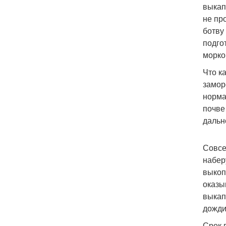
выкап
не пр
ботву
подго
морко
Что к
замор
норма
почве
дальн
Совсе
набер
выкоп
оказы
выкап
дожди
Срок 