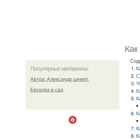
Как
Сод
К
Популярные материалы
С
Автор: Александр шемет.
Ч
Беседка в сад
К
К
К
К
К