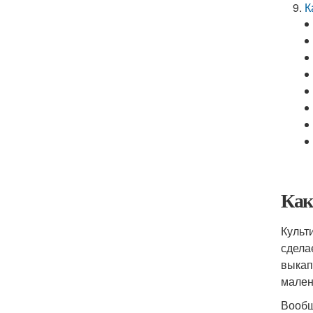
К
Как
Культ
сдела
выкап
мален
Вообщ