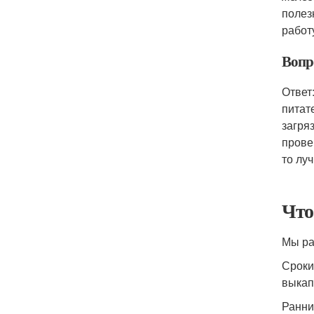
полез
работ
Вопр
Ответ
питат
загря
прове
то лу
Что
Мы ра
Сроки
выкап
Ранни