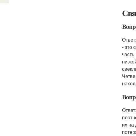
Свя
Вопр
Ответ
- это
часть
низко
свекл
Четве
наход
Вопр
Ответ
плотн
их на
потер