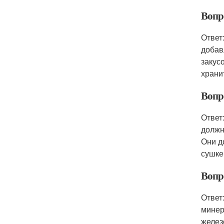
Вопр
Ответ
добав
закус
храни
Вопро
Ответ
должн
Они д
сушке
Вопр
Ответ
минер
желез