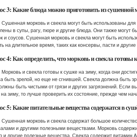
ос 3: Какие блюда можно приготовить из сушенной 
: Сушенная морковь и свекла могут быть использованы для
лены в супы, рагу, пюре и другие блюда. Они также могут 
ок и соусов. Сушенная морковь и свекла могут быть испол
ть на длительное время, таких как консервы, пасти и другие
с 4: Как определить, что морковь и свекла готовы 
: Морковь и свекла готовы к сушке на зиму, когда они дости
а быть зрелой, но еще не сгнившей. Свекла должна быть зр
олжны быть чистыми от грязи и других загрязнений. Если вы
 на зиму, то лучше проверить их состояние, прежде чем нач
ос 5: Какие питательные вещества содержатся в суш
: Сушенная морковь и свекла содержат большое количеств
алами и другими полезными веществами. Морковь содержит 
о и другие полезные вещества. Свекла содержит витамин A,