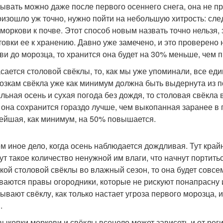
ывать можно даже после первого осеннего снега, она не п
оизошло уж точно, нужно пойти на небольшую хитрость: сле
 моркови к почве. Этот способ новым назвать точно нельзя,
товки ее к хранению. Давно уже замечено, и это проверено н
ви до морозца, то хранится она будет на 30% меньше, чем п
асается столовой свёклы, то, как мы уже упоминали, все ед
озкам свёкла уже как минимум должна быть выдернута из по
льная осень и сухая погода без дождя, то столовая свёкла 
 она сохранится гораздо лучше, чем выкопанная заранее в 
ейшая, как минимум, на 50% повышается.
м иное дело, когда осень наблюдается дождливая. Тут край
ут такое количество ненужной им влаги, что начнут портитьс
кой столовой свёклы во влажный сезон, то она будет совсем
ваются правы огородники, которые не рискуют понапрасну 
ывают свёклу, как только настает угроза первого морозца, 
.
выкопки моркови и свёклы всецело может зависеть и от рег