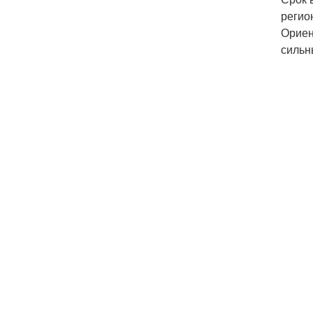
регио
Ориен
сильн