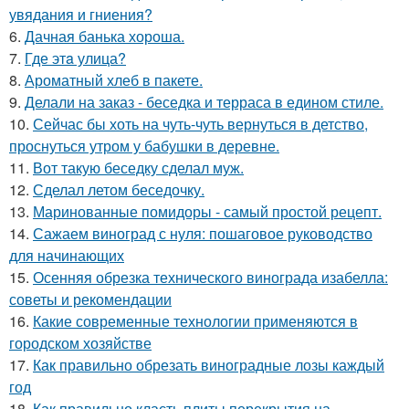
увядания и гниения?
6.
Дачная банька хороша.
7.
Где этa улица?
8.
Ароматный хлеб в пакете.
9.
Делали на заказ - беседка и терраса в едином стиле.
10.
Сейчас бы хоть на чуть-чуть вернуться в детство,
проснуться утром у бабушки в деревне.
11.
Вот такую беседку сделал муж.
12.
Сделал летом беседочку.
13.
Маринованные помидоры - самый простой рецепт.
14.
Сажаем виноград с нуля: пошаговое руководство
для начинающих
15.
Осенняя обрезка технического винограда изабелла:
советы и рекомендации
16.
Какие современные технологии применяются в
городском хозяйстве
17.
Как правильно обрезать виноградные лозы каждый
год
18.
Как правильно класть плиты перекрытия на