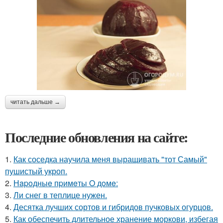
читать дальше →
Последние обновления на сайте:
1.
Как соседка научила меня выращивать "тот Самый"
пушистый укроп.
2.
Нapoдныe пpимeты O дoмe:
3.
Ли снег в теплице нужен.
4.
Десятка лучших сортов и гибридов пучковых огурцов.
5.
Как обеспечить длительное хранение моркови, избегая