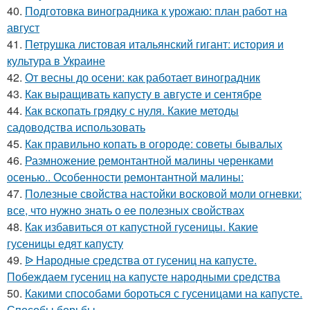
40.
Подготовка виноградника к урожаю: план работ на
август
41.
Петрушка листовая итальянский гигант: история и
культура в Украине
42.
От весны до осени: как работает виноградник
43.
Как выращивать капусту в августе и сентябре
44.
Как вскопать грядку с нуля. Какие методы
садоводства использовать
45.
Как правильно копать в огороде: советы бывалых
46.
Размножение ремонтантной малины черенками
осенью.. Особенности ремонтантной малины:
47.
Полезные свойства настойки восковой моли огневки:
все, что нужно знать о ее полезных свойствах
48.
Как избавиться от капустной гусеницы. Какие
гусеницы едят капусту
49.
ᐉ Народные средства от гусениц на капусте.
Побеждаем гусениц на капусте народными средства
50.
Какими способами бороться с гусеницами на капусте.
Способы борьбы