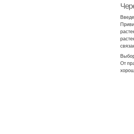
Чер
Введ
Приви
расте
расте
связа
Выбор
От пр
хорош