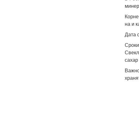
минер
Корне
на и к
Дата 
Сроки
Свекл
сахар
Важно
храня