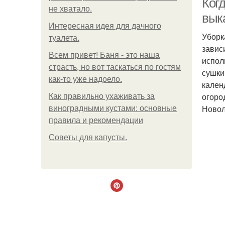
Когд
не хватало.
выка
Интересная идея для дачного
Уборк
туалета.
завис
Всем привет! Баня - это наша
испол
страсть, но вот таскаться по гостям
сушки
как-то уже надоело.
кален
огоро
Как правильно ухаживать за
Новол
виноградными кустами: основные
правила и рекомендации
Советы для капусты.