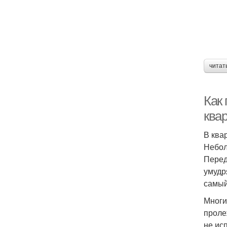
читат
Как
ква
В ква
Небол
Перед
умудр
самый
Многи
проле
не ис