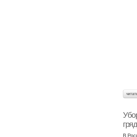
читат
Убор
гря
В Рос