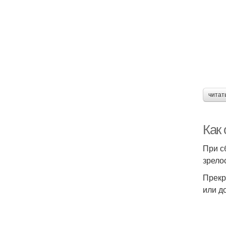
читат
Как 
При с
зрело
Прекр
или д