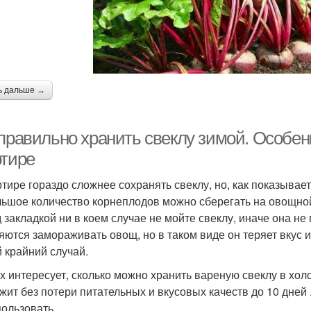
ь дальше →
 правильно хранить свеклу зимой. Особен
ртире
ртире гораздо сложнее сохранять свеклу, но, как показывае
ьшое количество корнеплодов можно сберегать на овощной 
 закладкой ни в коем случае не мойте свеклу, иначе она не
яются замораживать овощ, но в таком виде он теряет вкус 
 крайний случай.
х интересует, сколько можно хранить вареную свеклу в х
жит без потери питательных и вкусовых качеств до 10 дней 
пользовать.