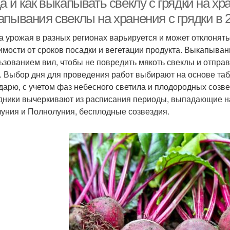
а и как выкапывать свеклу с грядки на х
пывания свеклы на хранения с грядки в 2
а урожая в разных регионах варьируется и может отклонять
имости от сроков посадки и вегетации продукта. Выкапыван
ьзованием вил, чтобы не повредить мякоть свеклы и отпра
. Выбор дня для проведения работ выбирают на основе та
дарю, с учетом фаз небесного светила и плодородных созве
дники вычеркивают из расписания периоды, выпадающие н
уния и Полнолуния, бесплодные созвездия.