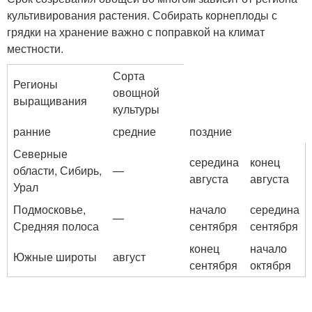
культивирования растения. Собирать корнеплоды с
грядки на хранение важно с поправкой на климат
местности.
Сорта
Регионы
овощной
выращивания
культуры
ранние
средние
поздние
Северные
середина
конец
области, Сибирь,
—
августа
августа
Урал
Подмосковье,
начало
середина
—
Средняя полоса
сентября
сентября
конец
начало
Южные широты
август
сентября
октября